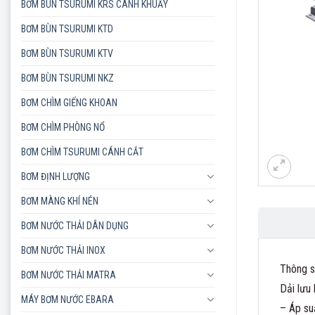
BƠM BÙN TSURUMI KRS CÁNH KHUẤY
BƠM BÙN TSURUMI KTD
BƠM BÙN TSURUMI KTV
BƠM BÙN TSURUMI NKZ
BƠM CHÌM GIẾNG KHOAN
BƠM CHÌM PHÒNG NỔ
BƠM CHÌM TSURUMI CÁNH CẮT
BƠM ĐỊNH LƯỢNG
BƠM MÀNG KHÍ NÉN
BƠM NƯỚC THẢI DÂN DỤNG
BƠM NƯỚC THẢI INOX
Thông s
BƠM NƯỚC THẢI MATRA
Dải lưu
MÁY BƠM NƯỚC EBARA
– Áp su