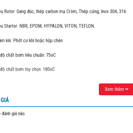
iệu Rotor: Gang đúc, thép carbon mạ Crôm, Thép cứng, Inox 304, 316
iệu Startor: NBR, EPDM, HYPALON, VITON, TEFLON…
làm kín: Phớt cơ khí hoặc hộp chèn
 độ chất bơm tiêu chuẩn: 75oC
 độ chất bơm tùy chọn: 180oC
: (0,45-110)Kw, 3Pha 380V, 1Pha 220V, IP55
Xem thêm
ng quay: (60-800) vòng/phút
GIÁ
g của bơm bùn trục vít:
 đánh giá nào.
trong hệ thống xử lý nước thải, nước cấp
nghiệp sản xuất giấy và chế tạo giấy
trong các nhà máy bia, rượu….
Quý khách vui lòng liên hệ để được báo 