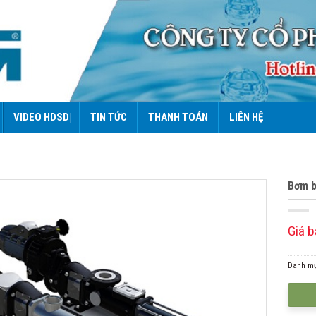
VIDEO HDSD
TIN TỨC
THANH TOÁN
LIÊN HỆ
Bơm b
Giá b
Danh m