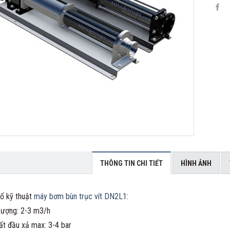
THÔNG TIN CHI TIẾT
HÌNH ẢNH
ố kỹ thuật
máy bơm bùn trục vít DN2L1
:
 lượng: 2-3 m3/h
ất đầu xả max: 3-4 bar