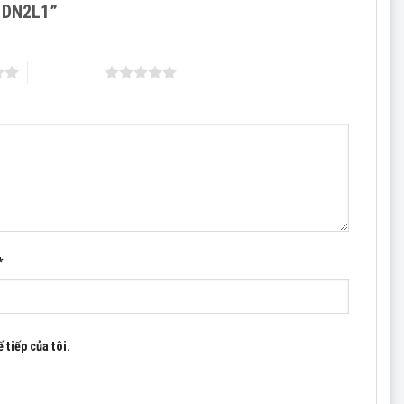
or DN2L1”
5 trên 5 sao
*
 tiếp của tôi.