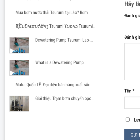
Hãy l
pháp tin cậy cho các dự án hạ tầng và công
Phòng D
nghiệp
Mua bơm nước thải Tsurumi tại Lào? Bơm
Công ty
Đánh gi
Tsurumi cho nhà thầu Việt
Đơn vị 
1 trên 5
ຊື້ປັ໊ມນ້ຳເສຍກໍ່ສ້າງ Tsurumi ໃນລາວ Tsurumi
Pump Laos
41/1277
Đánh gi
Dewatering Pump Tsurumi Lao-
Email:
Matra JSC
What is a Dewatering Pump
Matra Quốc TẾ- Đại diện bán hàng xuất sắc
Tsurumi 2023-2026
Tên
*
Giới thiệu Trạm bơm chuyển bậc
cho khu công nghiệp, khu đô thị
Lưu