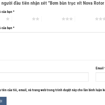
à người đầu tiên nhận xét “Bơm bùn trục vít Nova Rot
ự án Mr Huy 0983.480.866 / 0986.327.465
 CP Matra Quốc Tế
á của bạn
*
ủy quyền hãng bơm Tsurumi tại Việt Nam
 sao
2 trên 5 sao
3 trên 5 sao
4 trên 5 sao
 Giải Phóng- Hoàng Mai- HN
á của bạn
*
 matraquocte1@gmaillcom
Email
 tên của tôi, email, và trang web trong trình duyệt này cho lần bình luận kế