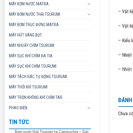
MÁY BƠM NƯỚC MATRA
– Vật l
MÁY BƠM NƯỚC THẢI TSURUMI
MÁY BƠM TRỤC ĐỨNG MATRA
– Vật l
MÁY HÚT VÁNG BỌT
– Kiểu 
MÁY KHUẤY CHÌM TSURUMI
– Nhiệt
MÁY SỤC KHÍ CHÌM ĐA TIA
MÁY SỤC KHÍ CHÌM TSURUMI
– Nhiệt
MÁY TÁCH RÁC TỰ ĐỘNG TSURUMI
– Motor
MÁY THỔI KHÍ TSURUMI
MÁY TRỘN KHÔNG KHÍ CHÌM TAR
– Số vò
ĐÁNH 
Ứng dụn
PHAO ĐIỆN
Chưa có
– Dùng 
TIN TỨC
– Công 
– Dùng 
Bơm nước thải Tsurumi tại Campuchia – Giải