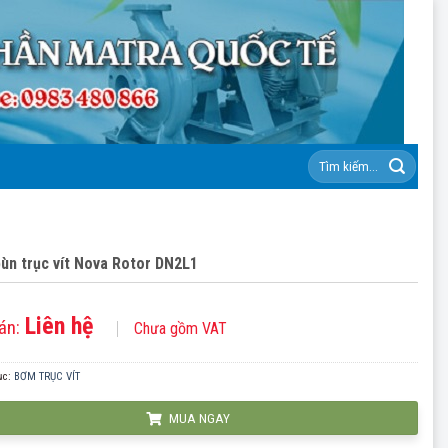
Tìm
kiếm:
ùn trục vít Nova Rotor DN2L1
Liên hệ
án:
Chưa gồm VAT
ục:
BƠM TRỤC VÍT
MUA NGAY