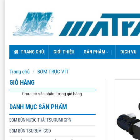
Skip
to
content
TRANG CHỦ
GIỚI THIỆU
SẢN PHẨM
DỊCH VỤ
Trang chủ
/
BƠM TRỤC VÍT
GIỎ HÀNG
Chưa có sản phẩm trong giỏ hàng.
DANH MỤC SẢN PHẨM
BƠM BÙN NƯỚC THẢI TSURUMI GPN
BƠM BÙN TSURUMI GSD