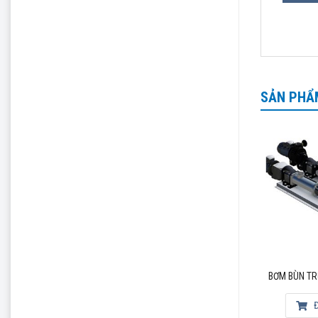
SẢN PHẨ
BƠM BÙN TR
Đ