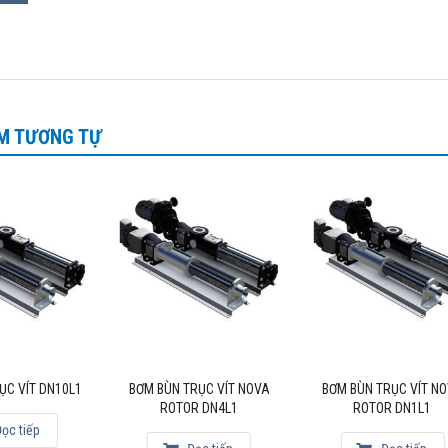
M TƯƠNG TỰ
ỤC VÍT DN10L1
BƠM BÙN TRỤC VÍT NOVA
BƠM BÙN TRỤC VÍT N
ROTOR DN4L1
ROTOR DN1L1
ọc tiếp