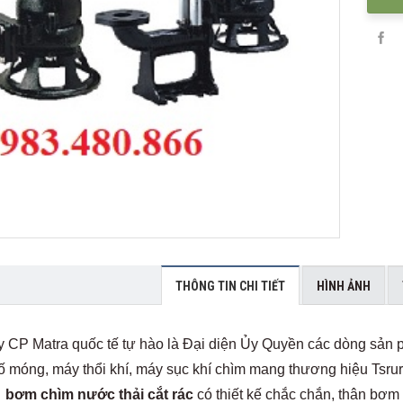
THÔNG TIN CHI TIẾT
HÌNH ẢNH
y CP Matra quốc tế tự hào là Đại diện Ủy Quyền các dòng sản
ố móng, máy thổi khí, máy sục khí chìm mang thương hiệu Tsrur
g
bơm chìm nước thải cắt rác
có thiết kế chắc chắn, thân bơ