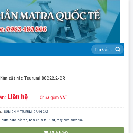
Tìm
kiếm:
hìm cắt rác Tsurumi 80C22.2-CR
Liên hệ
án:
Chưa gồm VAT
ục:
BƠM CHÌM TSURUMI CÁNH CẮT
 chìm cánh cắt rác
,
bơm chìm tsurumi
,
máy bơm nước thải
MUA NGAY