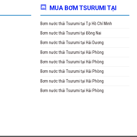
ộ phận nâng dầu (Oil Lifter): giúp trục động cơ được bôi trơn liên tục, 
MUA BƠM TSURUMI TẠI
chế độc quyền của Tsurumi) Nhà sản xuất: Tsurumi – Japa
Bơm nước thải Tsurumi tại T.p Hồ Chí Minh
ơm nước thải Tsurumi
được sử dụng trong các mục đích:
công cầu hầm bơm thoát nước thải,
máy bơm hút bùn
, bơm thổ
Bơm nước thải Tsurumi tại Đồng Nai
 thác khoáng sản, hầm lò
Bơm nước thải Tsurumi tại Hải Dương
thi công cầu đường, bơm cho công trình thủy điện
Bơm nước thải Tsurumi tại Hải Phòng
ra chúng tôi còn cung cấp các sản phẩm:
Bơm nước thải Tsurumi tại Hải Phòng
hổi khí Tsurumi Nhật
Bơm nước thải Tsurumi tại Hải Phòng
sục khí chìm Tsurumi,
Bơm nước thải Tsurumi tại Hải Phòng
ch vui lòng liên hệ để được tư vấn miễn phí:
Bơm nước thải Tsurumi tại Hải Phòng
 0983.480.866
 CP Matra quốc tế
:
bomnuocthaitsurumi.com
̉: Số 41/1277 đường Giải Phóng, P. Thịnh Liệt, Q. Hoàng Mai, TP. Hà Nội