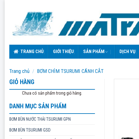
Skip
to
content
TRANG CHỦ
GIỚI THIỆU
SẢN PHẨM
DỊCH VỤ
Trang chủ
/
BƠM CHÌM TSURUMI CÁNH CẮT
GIỎ HÀNG
Chưa có sản phẩm trong giỏ hàng.
DANH MỤC SẢN PHẨM
BƠM BÙN NƯỚC THẢI TSURUMI GPN
BƠM BÙN TSURUMI GSD