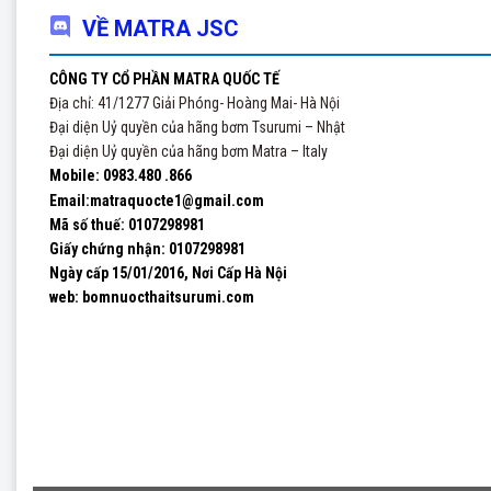
Có b
VỀ MATRA JSC
(Sáng 
CÔNG TY CỔ PHẦN MATRA QUỐC TẾ
Máy b
Địa chỉ: 41/1277 Giải Phóng- Hoàng Mai- Hà Nội
– Thi 
Đại diện Uỷ quyền của hãng bơm Tsurumi – Nhật
– Khai
Đại diện Uỷ quyền của hãng bơm Matra – Italy
Mobile: 0983.480 .866
– Bơm 
Email:matraquocte1@gmail.com
Ngoài 
Mã số thuế: 0107298981
–
Máy t
Giấy chứng nhận:
0107298981
– Máy 
Ngày cấp 15/01/2016, Nơi Cấp Hà Nội
web: bomnuocthaitsurumi.com
Quý khá
Mr Huy
Công ty
Website
Địa chi