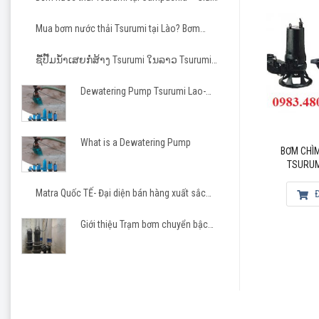
pháp tin cậy cho các dự án hạ tầng và công
nghiệp
Mua bơm nước thải Tsurumi tại Lào? Bơm
Tsurumi cho nhà thầu Việt
ຊື້ປັ໊ມນ້ຳເສຍກໍ່ສ້າງ Tsurumi ໃນລາວ Tsurumi
Pump Laos
Dewatering Pump Tsurumi Lao-
Matra JSC
* THÔ
What is a Dewatering Pump
ƠM CHÌM CHỐNG ĂN MÒN
BƠM CHÌM CẮT RÁC
BƠM CHÌ
CÁNH CẮT 80CQ21.5
Công
TSURUMI 80C23.7-CR
TSURUM
Qmax
Đọc tiếp
Matra Quốc TẾ- Đại diện bán hàng xuất sắc
Đọc tiếp
Đ
Tsurumi 2023-2026
Hma
Giới thiệu Trạm bơm chuyển bậc
cho khu công nghiệp, khu đô thị
Họn
Nhiệ
Vật 