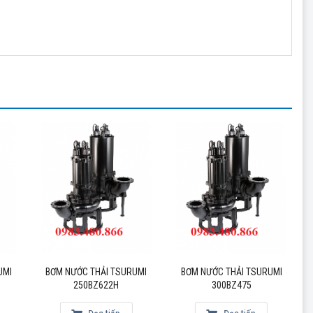
UMI
BƠM NƯỚC THẢI TSURUMI
BƠM NƯỚC THẢI TSURUMI
250BZ622H
300BZ475