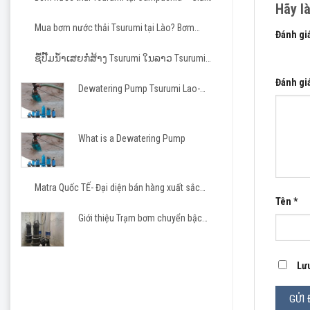
Hãy l
pháp tin cậy cho các dự án hạ tầng và công
nghiệp
Mua bơm nước thải Tsurumi tại Lào? Bơm
Đánh gi
Tsurumi cho nhà thầu Việt
1 trên 5
ຊື້ປັ໊ມນ້ຳເສຍກໍ່ສ້າງ Tsurumi ໃນລາວ Tsurumi
Pump Laos
Đánh gi
Dewatering Pump Tsurumi Lao-
Matra JSC
What is a Dewatering Pump
Matra Quốc TẾ- Đại diện bán hàng xuất sắc
Tsurumi 2023-2026
Tên
*
Giới thiệu Trạm bơm chuyển bậc
cho khu công nghiệp, khu đô thị
Lưu