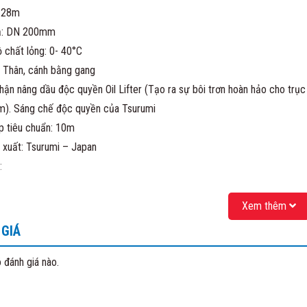
 28m
ả: DN 200mm
ộ chất lỏng: 0- 40°C
u: Thân, cánh bằng gang
hận nâng dầu độc quyền Oil Lifter (Tạo ra sự bôi trơn hoàn hảo cho trụ
). Sáng chế độc quyền của Tsurumi
 tiêu chuẩn: 10m
 xuất: Tsurumi – Japan
:
 Cổ Phần Matra Quốc Tế
Xem thêm
: Số 41/1277 đường Giải Phóng, P. Thịnh Liệt, Q. Hoàng Mai, TP. Hà Nội
GIÁ
matraquocte1@gmail.com
: 0983.480.866
 đánh giá nào.