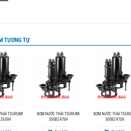
M TƯƠNG TỰ
THẢI TSURUMI
BƠM NƯỚC THẢI TSURUMI
BƠM NƯỚC THẢI TSUR
BZ630H
350BZ475H
300BZ475H