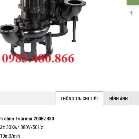
THÔNG TIN CHI TIẾT
HÌNH ẢNH
m chìm Tsurumi 200BZ430
uất: 30Kw/ 380V/50Hz
 10m3/min