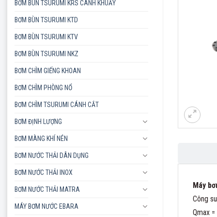
BƠM BÙN TSURUMI KRS CÁNH KHUẤY
BƠM BÙN TSURUMI KTD
BƠM BÙN TSURUMI KTV
BƠM BÙN TSURUMI NKZ
BƠM CHÌM GIẾNG KHOAN
BƠM CHÌM PHÒNG NỔ
BƠM CHÌM TSURUMI CÁNH CẮT
BƠM ĐỊNH LƯỢNG
BƠM MÀNG KHÍ NÉN
BƠM NƯỚC THẢI DÂN DỤNG
BƠM NƯỚC THẢI INOX
Máy bơ
BƠM NƯỚC THẢI MATRA
Công s
MÁY BƠM NƯỚC EBARA
Qmax =