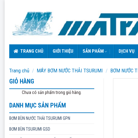
Skip
to
content
TRANG CHỦ
GIỚI THIỆU
SẢN PHẨM
DỊCH VỤ
Trang chủ
/
MÁY BƠM NƯỚC THẢI TSURUMI
/
BƠM NƯỚC T
GIỎ HÀNG
Chưa có sản phẩm trong giỏ hàng.
DANH MỤC SẢN PHẨM
BƠM BÙN NƯỚC THẢI TSURUMI GPN
BƠM BÙN TSURUMI GSD