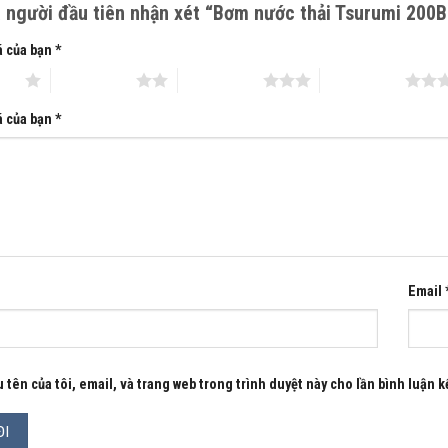
à người đầu tiên nhận xét “Bơm nước thải Tsurumi 20
á của bạn
*
 sao
2 trên 5 sao
3 trên 5 sao
4 trên 5 sao
á của bạn
*
Email
 tên của tôi, email, và trang web trong trình duyệt này cho lần bình luận kế