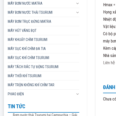
MÁY BƠM NƯỚC MATRA
Hmax =
Họng x
MÁY BƠM NƯỚC THẢI TSURUMI
Nhiệt đ
MÁY BƠM TRỤC ĐỨNG MATRA
Vật liệ
MÁY HÚT VÁNG BỌT
Có bộ p
MÁY KHUẤY CHÌM TSURUMI
máy bơm
Kèm cáp
MÁY SỤC KHÍ CHÌM ĐA TIA
Nhà sản
MÁY SỤC KHÍ CHÌM TSURUMI
Liên hệ 
MÁY TÁCH RÁC TỰ ĐỘNG TSURUMI
Công Ty
MÁY THỔI KHÍ TSURUMI
Địa chỉ
MÁY TRỘN KHÔNG KHÍ CHÌM TAR
ĐÁNH 
Email :
PHAO ĐIỆN
Hotline
Chưa có
TIN TỨC
Bơm nước thải Tsurumi tại Campuchia – Giải