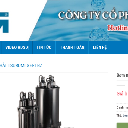
VIDEO HDSD
TIN TỨC
THANH TOÁN
LIÊN HỆ
HẢI TSURUMI SERI BZ
Bơm n
Giá b
Danh m
Thẻ:
bơm