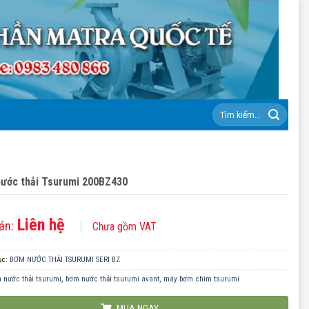
Tìm
kiếm:
ước thải Tsurumi 200BZ430
Liên hệ
án:
Chưa gồm VAT
ục:
BƠM NƯỚC THẢI TSURUMI SERI BZ
 nước thải tsurumi
,
bơm nước thải tsurumi avant
,
máy bơm chìm tsurumi
MUA NGAY