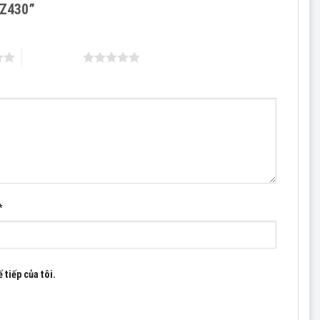
0BZ430”
5 trên 5 sao
*
 tiếp của tôi.