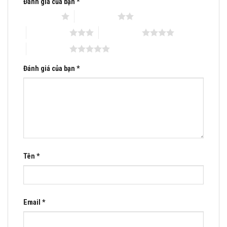
Đánh giá của bạn
*
Email:matraquocte1@gmail.com
1 trên 5 sao
2 trên 5 sao
3 trên 5 sao
4 trên 5 sao
5 trên 5 sao
Đánh giá của bạn
*
Tên
*
Email
*