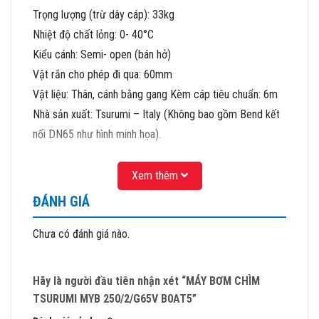
Trọng lượng (trừ dây cáp): 33kg
Nhiệt độ chất lỏng: 0- 40°C
Kiểu cánh: Semi- open (bán hở)
Vật rắn cho phép đi qua: 60mm
Vật liệu: Thân, cánh bằng gang Kèm cáp tiêu chuẩn: 6m
Nhà sản xuất: Tsurumi – Italy (Không bao gồm Bend kết
nối DN65 như hình minh họa).
Ngoài ra chúng tôi còn cung cấp các sản phẩm máy thổi
Xem thêm
khí chìm Tsurumi, máy khuấy chìm TSurumi, máy bơm
ĐÁNH GIÁ
nước MAtra….
CÔNG TY CỔ PHẦN MATRA QUỐC TẾ
Chưa có đánh giá nào.
Địa chỉ: 41/1277 Giải Phóng- Hoàng Mai- HN
Đại diện Uỷ quyền của hãng bơm Tsurumi – Nhật
Hãy là người đầu tiên nhận xét “MÁY BƠM CHÌM
Đại diện Uỷ quyền của hãng bơm Matra – Italy
TSURUMI MYB 250/2/G65V B0AT5”
Mobile: 0983.480 .866