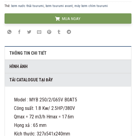
Thẻ:
bơm nước thải tsurumi
,
bơm tsurumi avant
,
máy bơm chìm tsurumi
MUA NGAY
THÔNG TIN CHI TIẾT
HÌNH ẢNH
TẢI CATALOGUE TẠI ĐÂY
Model : MYB 250/2/G65V B0AT5
Công suất: 1.8 Kw/ 2.5HP/380V
Qmax = 72 m3/h Hmax = 17.6m
Họng xả : 65 mm
Kích thước: 327x541x240mm