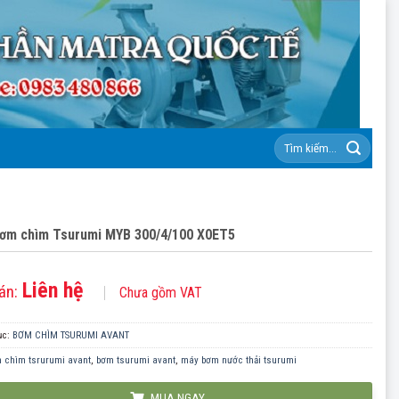
Tìm
kiếm:
ơm chìm Tsurumi MYB 300/4/100 X0ET5
Liên hệ
án:
Chưa gồm VAT
ục:
BƠM CHÌM TSURUMI AVANT
 chìm tsrurumi avant
,
bơm tsurumi avant
,
máy bơm nước thải tsurumi
MUA NGAY