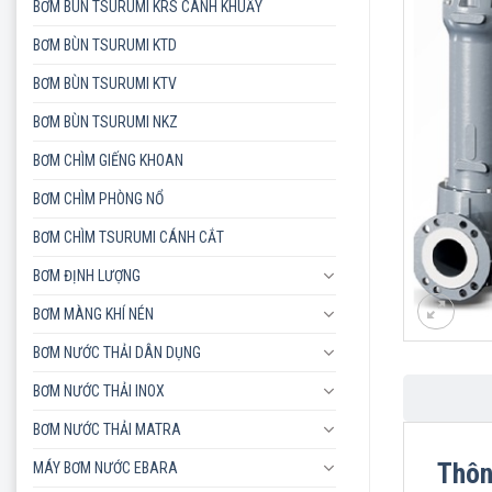
BƠM BÙN TSURUMI KRS CÁNH KHUẤY
BƠM BÙN TSURUMI KTD
BƠM BÙN TSURUMI KTV
BƠM BÙN TSURUMI NKZ
BƠM CHÌM GIẾNG KHOAN
BƠM CHÌM PHÒNG NỔ
BƠM CHÌM TSURUMI CÁNH CẮT
BƠM ĐỊNH LƯỢNG
BƠM MÀNG KHÍ NÉN
BƠM NƯỚC THẢI DÂN DỤNG
BƠM NƯỚC THẢI INOX
BƠM NƯỚC THẢI MATRA
Thôn
MÁY BƠM NƯỚC EBARA