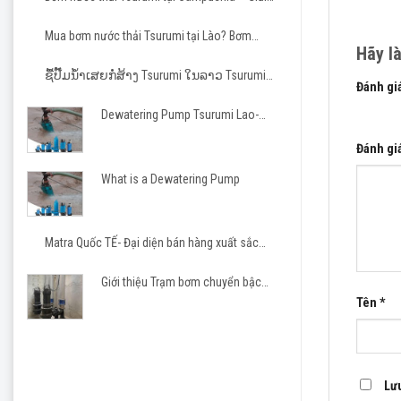
pháp tin cậy cho các dự án hạ tầng và công
Đại diệ
nghiệp
Mua bơm nước thải Tsurumi tại Lào? Bơm
Đại diệ
Hãy l
Tsurumi cho nhà thầu Việt
Mobile:
ຊື້ປັ໊ມນ້ຳເສຍກໍ່ສ້າງ Tsurumi ໃນລາວ Tsurumi
Đánh gi
Pump Laos
Email:m
1 trên 5
Dewatering Pump Tsurumi Lao-
Matra JSC
Đánh gi
What is a Dewatering Pump
Matra Quốc TẾ- Đại diện bán hàng xuất sắc
Tsurumi 2023-2026
Giới thiệu Trạm bơm chuyển bậc
cho khu công nghiệp, khu đô thị
Tên
*
Lưu