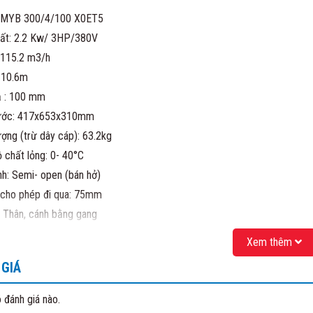
: MYB 300/4/100 X0ET5
ất: 2.2 Kw/ 3HP/380V
 115.2 m3/h
 10.6m
ả : 100 mm
hước: 417x653x310mm
ượng (trừ dây cáp): 63.2kg
ộ chất lỏng: 0- 40°C
nh: Semi- open (bán hở)
 cho phép đi qua: 75mm
u: Thân, cánh bằng gang
 tiêu chuẩn: 6m
Xem thêm
 xuất: Tsurumi – ITALY
GIÁ
bao gồm Bend kết nối DN100 như hình minh họa).
Y CỔ PHẦN MATRA QUỐC TẾ
 đánh giá nào.
: 41/1277 Giải Phóng- Hoàng Mai- HN