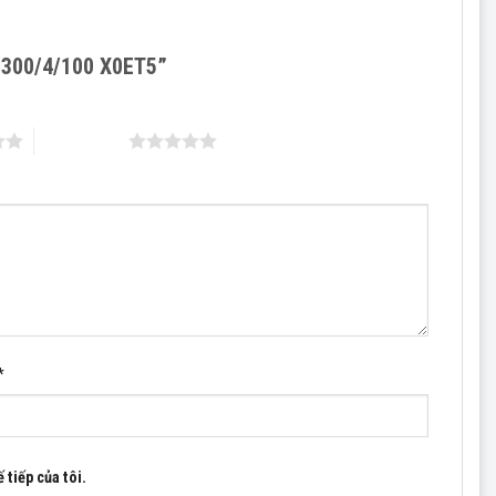
B 300/4/100 X0ET5”
5 trên 5 sao
*
 tiếp của tôi.