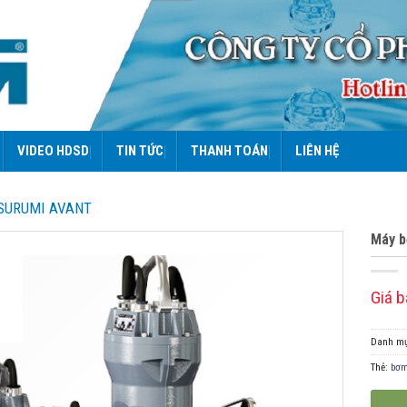
VIDEO HDSD
TIN TỨC
THANH TOÁN
LIÊN HỆ
SURUMI AVANT
Máy b
Giá b
Danh m
Thẻ:
bơm