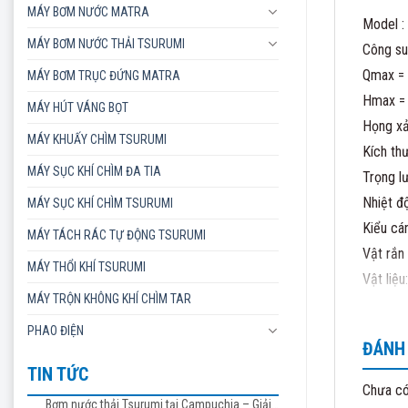
MÁY BƠM NƯỚC MATRA
Model 
MÁY BƠM NƯỚC THẢI TSURUMI
Công su
Qmax =
MÁY BƠM TRỤC ĐỨNG MATRA
Hmax =
MÁY HÚT VÁNG BỌT
Họng x
MÁY KHUẤY CHÌM TSURUMI
Kích t
MÁY SỤC KHÍ CHÌM ĐA TIA
Trọng l
Nhiệt đ
MÁY SỤC KHÍ CHÌM TSURUMI
Kiểu cá
MÁY TÁCH RÁC TỰ ĐỘNG TSURUMI
Vật rắn
MÁY THỔI KHÍ TSURUMI
Vật liệ
MÁY TRỘN KHÔNG KHÍ CHÌM TAR
Kèm cáp
Nhà sản
PHAO ĐIỆN
ĐÁNH 
(Không 
TIN TỨC
CÔNG T
Chưa có
Bơm nước thải Tsurumi tại Campuchia – Giải
Địa chỉ