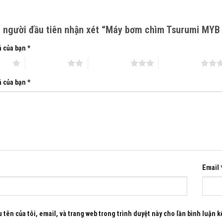
n Uỷ quyền của hãng bơm Tsurumi – Nhật
n Uỷ quyền của hãng bơm Matra – Italy
à người đầu tiên nhận xét “Máy bơm chìm Tsurumi MY
 0983.480 .866
á của bạn
*
atraquocte1@gmail.com
 sao
2 trên 5 sao
3 trên 5 sao
4 trên 5 sao
á của bạn
*
Email
 tên của tôi, email, và trang web trong trình duyệt này cho lần bình luận kế