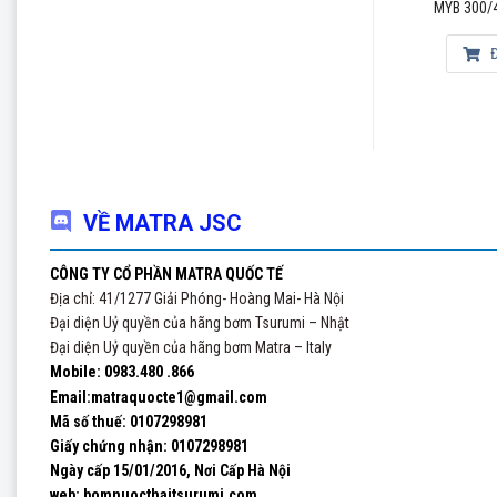
MYB 300/2/80 E0ET5
MYB 300/
Đọc tiếp
Đọc tiếp
Đ
VỀ MATRA JSC
CÔNG TY CỔ PHẦN MATRA QUỐC TẾ
Địa chỉ: 41/1277 Giải Phóng- Hoàng Mai- Hà Nội
Đại diện Uỷ quyền của hãng bơm Tsurumi – Nhật
Đại diện Uỷ quyền của hãng bơm Matra – Italy
Mobile: 0983.480 .866
Email:matraquocte1@gmail.com
Mã số thuế: 0107298981
Giấy chứng nhận:
0107298981
Ngày cấp 15/01/2016, Nơi Cấp Hà Nội
web: bomnuocthaitsurumi.com