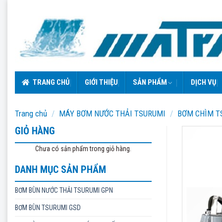
Skip
to
content
TRANG CHỦ
GIỚI THIỆU
SẢN PHẨM
DỊCH VỤ
Trang chủ
/
MÁY BƠM NƯỚC THẢI TSURUMI
/
BƠM CHÌM T
GIỎ HÀNG
Chưa có sản phẩm trong giỏ hàng.
DANH MỤC SẢN PHẨM
BƠM BÙN NƯỚC THẢI TSURUMI GPN
BƠM BÙN TSURUMI GSD