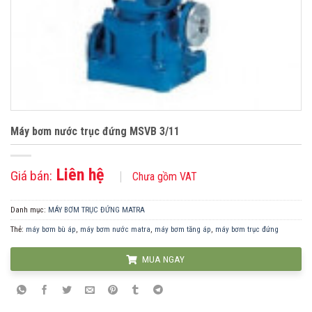
Máy bơm nước trục đứng MSVB 3/11
Liên hệ
Giá bán:
Chưa gồm VAT
Danh mục:
MÁY BƠM TRỤC ĐỨNG MATRA
Thẻ:
máy bơm bù áp
,
máy bơm nước matra
,
máy bơm tăng áp
,
máy bơm trục đứng
MUA NGAY