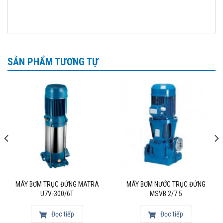
Công ty CP Matra quốc tế là Đại diện ủy quyền hãng
bơm Tsurumi- Nhật tại Việt Nam
SẢN PHẨM TƯƠNG TỰ
MÁY BƠM TRỤC ĐỨNG MATRA
MÁY BƠM NƯỚC TRỤC ĐỨNG
U7V-300/6T
MSVB 2/7.5
Đọc tiếp
Đọc tiếp