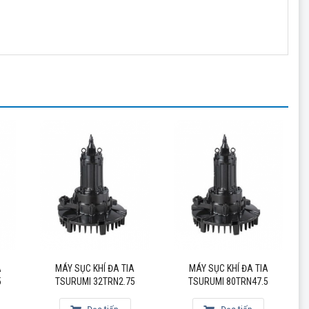
mục đích sục khí tạo khí.
iệp, dân dụng, xử lý nước thải giấy, thực phẩm,…
phẩm thổi khí hàng đầu của tsurumi với chất lượng được
, máy nén khí Đài Loan, máy bơm nước thải Ebara, máy bơm
A
MÁY SỤC KHÍ ĐA TIA
MÁY SỤC KHÍ ĐA TIA
5
TSURUMI 32TRN2.75
TSURUMI 80TRN47.5