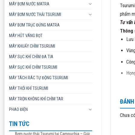
MÁY BƠM NƯỚC MATRA
Tsurumi 
phẩm ma
MÁY BƠM NƯỚC THẢI TSURUMI
Tư vấn 
MÁY BƠM TRỤC ĐỨNG MATRA
Thông s
MÁY HÚT VÁNG BỌT
Lưu 
MÁY KHUẤY CHÌM TSURUMI
Vùng
MÁY SỤC KHÍ CHÌM ĐA TIA
Công
MÁY SỤC KHÍ CHÌM TSURUMI
Họng
MÁY TÁCH RÁC TỰ ĐỘNG TSURUMI
Đường 
MÁY THỔI KHÍ TSURUMI
MÁY TRỘN KHÔNG KHÍ CHÌM TAR
ĐÁNH 
PHAO ĐIỆN
Chưa có
TIN TỨC
Bơm nước thải Tsurumi tại Campuchia – Giải