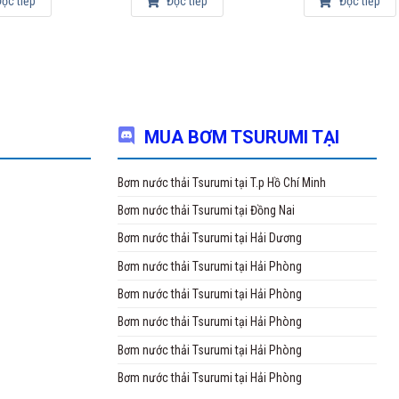
ọc tiếp
Đọc tiếp
Đọc tiếp
 đặt niềm tin khách hàng lên vị trí hàng đầu.
: Công ty CP Matra Quốc Tế
gõ 1277 Giải Phóng, Phường Thịnh Liệt, Quận Hoàng Mai, Hà Nội
nh: Quang Huy 0983.480.866
MUA BƠM TSURUMI TẠI
larryhuy@csvietnam.com
Bơm nước thải Tsurumi tại T.p Hồ Chí Minh
Bơm nước thải Tsurumi tại Đồng Nai
Bơm nước thải Tsurumi tại Hải Dương
Bơm nước thải Tsurumi tại Hải Phòng
Bơm nước thải Tsurumi tại Hải Phòng
Bơm nước thải Tsurumi tại Hải Phòng
Bơm nước thải Tsurumi tại Hải Phòng
Bơm nước thải Tsurumi tại Hải Phòng