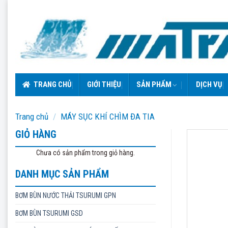
Skip
to
content
TRANG CHỦ
GIỚI THIỆU
SẢN PHẨM
DỊCH VỤ
Trang chủ
/
MÁY SỤC KHÍ CHÌM ĐA TIA
GIỎ HÀNG
Chưa có sản phẩm trong giỏ hàng.
DANH MỤC SẢN PHẨM
BƠM BÙN NƯỚC THẢI TSURUMI GPN
BƠM BÙN TSURUMI GSD