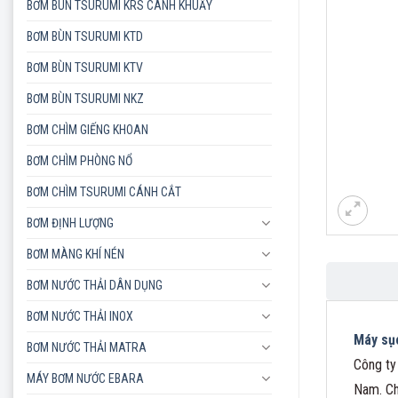
BƠM BÙN TSURUMI KRS CÁNH KHUẤY
BƠM BÙN TSURUMI KTD
BƠM BÙN TSURUMI KTV
BƠM BÙN TSURUMI NKZ
BƠM CHÌM GIẾNG KHOAN
BƠM CHÌM PHÒNG NỔ
BƠM CHÌM TSURUMI CÁNH CẮT
BƠM ĐỊNH LƯỢNG
BƠM MÀNG KHÍ NÉN
BƠM NƯỚC THẢI DÂN DỤNG
BƠM NƯỚC THẢI INOX
Máy sục
BƠM NƯỚC THẢI MATRA
Công ty
MÁY BƠM NƯỚC EBARA
Nam. Ch