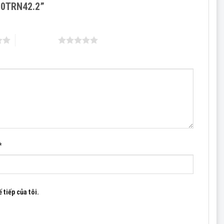
 50TRN42.2”
5 trên 5 sao
ấp
*
khí, tăng hiệu suất chuyển hóa oxy
 tiếp của tôi.
ảo và giá cả cạnh tranh