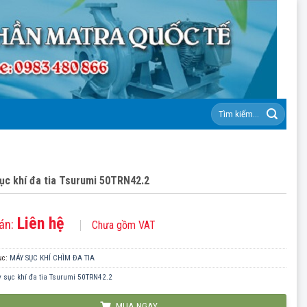
Tìm
kiếm:
ục khí đa tia Tsurumi 50TRN42.2
Liên hệ
án:
Chưa gồm VAT
ục:
MÁY SỤC KHÍ CHÌM ĐA TIA
 sục khí đa tia Tsurumi 50TRN42.2
MUA NGAY