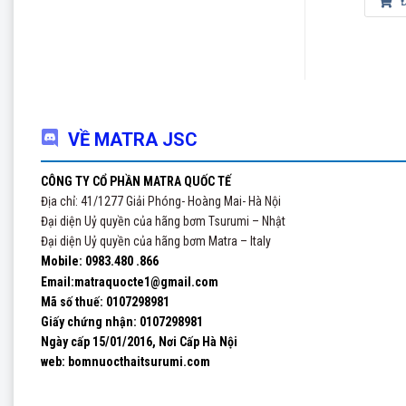
Đọc tiếp
Đọc tiếp
Đ
Luôn
Địa chỉ
Số 41 N
Kinhdoa
VỀ MATRA JSC
Email: 
CÔNG TY CỔ PHẦN MATRA QUỐC TẾ
Địa chỉ: 41/1277 Giải Phóng- Hoàng Mai- Hà Nội
Đại diện Uỷ quyền của hãng bơm Tsurumi – Nhật
Đại diện Uỷ quyền của hãng bơm Matra – Italy
Mobile: 0983.480 .866
Email:matraquocte1@gmail.com
Mã số thuế: 0107298981
Giấy chứng nhận:
0107298981
Ngày cấp 15/01/2016, Nơi Cấp Hà Nội
web: bomnuocthaitsurumi.com