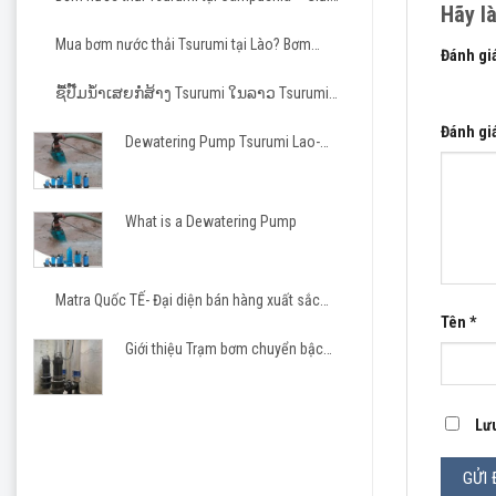
Hãy l
pháp tin cậy cho các dự án hạ tầng và công
nghiệp
Mua bơm nước thải Tsurumi tại Lào? Bơm
Đánh gi
Tsurumi cho nhà thầu Việt
1 trên 5
ຊື້ປັ໊ມນ້ຳເສຍກໍ່ສ້າງ Tsurumi ໃນລາວ Tsurumi
Pump Laos
Đánh gi
Dewatering Pump Tsurumi Lao-
Matra JSC
Ưu điể
Có b
What is a Dewatering Pump
Bảo 
Matra Quốc TẾ- Đại diện bán hàng xuất sắc
Phốt
Tsurumi 2023-2026
Tên
*
Cáp 
Giới thiệu Trạm bơm chuyển bậc
cho khu công nghiệp, khu đô thị
Thiế
Lưu
Lắp 
Sản 