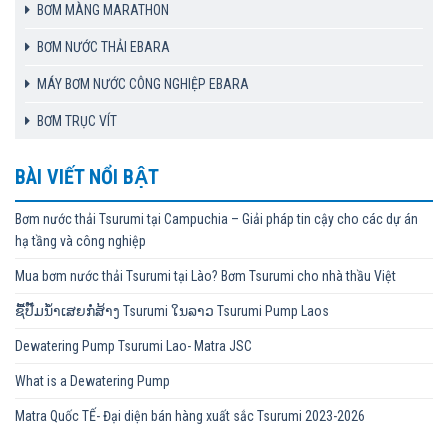
BƠM MÀNG MARATHON
BƠM NƯỚC THẢI EBARA
MÁY BƠM NƯỚC CÔNG NGHIỆP EBARA
BƠM TRỤC VÍT
BÀI VIẾT NỔI BẬT
Bơm nước thải Tsurumi tại Campuchia – Giải pháp tin cậy cho các dự án
hạ tầng và công nghiệp
Mua bơm nước thải Tsurumi tại Lào? Bơm Tsurumi cho nhà thầu Việt
ຊື້ປັ໊ມນ້ຳເສຍກໍ່ສ້າງ Tsurumi ໃນລາວ Tsurumi Pump Laos
Dewatering Pump Tsurumi Lao- Matra JSC
What is a Dewatering Pump
Matra Quốc TẾ- Đại diện bán hàng xuất sắc Tsurumi 2023-2026