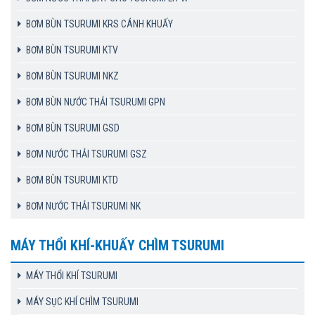
BƠM BÙN TSURUMI KRS CÁNH KHUẤY
BƠM BÙN TSURUMI KTV
BƠM BÙN TSURUMI NKZ
BƠM BÙN NƯỚC THẢI TSURUMI GPN
BƠM BÙN TSURUMI GSD
BƠM NƯỚC THẢI TSURUMI GSZ
BƠM BÙN TSURUMI KTD
BƠM NƯỚC THẢI TSURUMI NK
MÁY THỔI KHÍ-KHUẤY CHÌM TSURUMI
MÁY THỔI KHÍ TSURUMI
MÁY SỤC KHÍ CHÌM TSURUMI