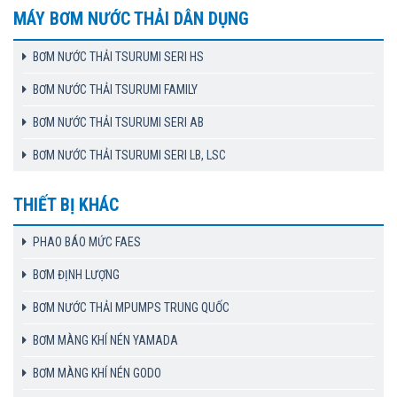
MÁY BƠM NƯỚC THẢI DÂN DỤNG
BƠM NƯỚC THẢI TSURUMI SERI HS
BƠM NƯỚC THẢI TSURUMI FAMILY
BƠM NƯỚC THẢI TSURUMI SERI AB
BƠM NƯỚC THẢI TSURUMI SERI LB, LSC
THIẾT BỊ KHÁC
PHAO BÁO MỨC FAES
BƠM ĐỊNH LƯỢNG
BƠM NƯỚC THẢI MPUMPS TRUNG QUỐC
BƠM MÀNG KHÍ NÉN YAMADA
BƠM MÀNG KHÍ NÉN GODO