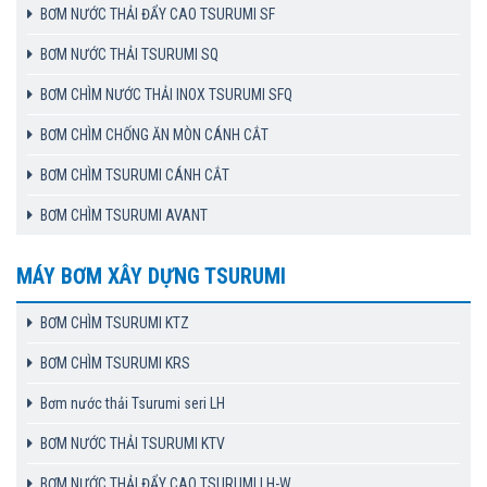
BƠM NƯỚC THẢI ĐẨY CAO TSURUMI SF
BƠM NƯỚC THẢI TSURUMI SQ
BƠM CHÌM NƯỚC THẢI INOX TSURUMI SFQ
BƠM CHÌM CHỐNG ĂN MÒN CÁNH CẮT
BƠM CHÌM TSURUMI CÁNH CẮT
BƠM CHÌM TSURUMI AVANT
MÁY BƠM XÂY DỰNG TSURUMI
BƠM CHÌM TSURUMI KTZ
BƠM CHÌM TSURUMI KRS
Bơm nước thải Tsurumi seri LH
BƠM NƯỚC THẢI TSURUMI KTV
BƠM NƯỚC THẢI ĐẨY CAO TSURUMI LH-W