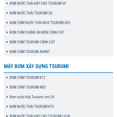
BƠM NƯỚC THẢI ĐẨY CAO TSURUMI SF
BƠM NƯỚC THẢI TSURUMI SQ
BƠM CHÌM NƯỚC THẢI INOX TSURUMI SFQ
BƠM CHÌM CHỐNG ĂN MÒN CÁNH CẮT
BƠM CHÌM TSURUMI CÁNH CẮT
BƠM CHÌM TSURUMI AVANT
MÁY BƠM XÂY DỰNG TSURUMI
BƠM CHÌM TSURUMI KTZ
BƠM CHÌM TSURUMI KRS
Bơm nước thải Tsurumi seri LH
BƠM NƯỚC THẢI TSURUMI KTV
BƠM NƯỚC THẢI ĐẨY CAO TSURUMI LH-W