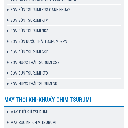
BƠM BÙN TSURUMI KRS CÁNH KHUẤY
BƠM BÙN TSURUMI KTV
BƠM BÙN TSURUMI NKZ
BƠM BÙN NƯỚC THẢI TSURUMI GPN
BƠM BÙN TSURUMI GSD
BƠM NƯỚC THẢI TSURUMI GSZ
BƠM BÙN TSURUMI KTD
BƠM NƯỚC THẢI TSURUMI NK
MÁY THỔI KHÍ-KHUẤY CHÌM TSURUMI
MÁY THỔI KHÍ TSURUMI
MÁY SỤC KHÍ CHÌM TSURUMI