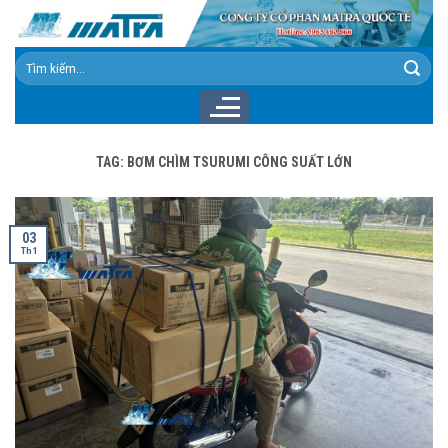
Skip
to
content
Tìm
kiếm:
TAG:
BƠM CHÌM TSURUMI CÔNG SUẤT LỚN
03
Th1