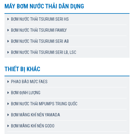
MÁY BƠM NƯỚC THẢI DÂN DỤNG
BƠM NƯỚC THẢI TSURUMI SERI HS
BƠM NƯỚC THẢI TSURUMI FAMILY
BƠM NƯỚC THẢI TSURUMI SERI AB
BƠM NƯỚC THẢI TSURUMI SERI LB, LSC
THIẾT BỊ KHÁC
PHAO BÁO MỨC FAES
BƠM ĐỊNH LƯỢNG
BƠM NƯỚC THẢI MPUMPS TRUNG QUỐC
BƠM MÀNG KHÍ NÉN YAMADA
BƠM MÀNG KHÍ NÉN GODO