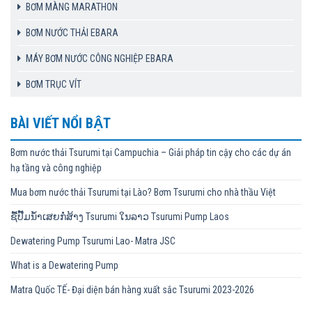
BƠM MÀNG MARATHON
BƠM NƯỚC THẢI EBARA
MÁY BƠM NƯỚC CÔNG NGHIỆP EBARA
BƠM TRỤC VÍT
BÀI VIẾT NỔI BẬT
Bơm nước thải Tsurumi tại Campuchia – Giải pháp tin cậy cho các dự án
hạ tầng và công nghiệp
Mua bơm nước thải Tsurumi tại Lào? Bơm Tsurumi cho nhà thầu Việt
ຊື້ປັ໊ມນ້ຳເສຍກໍ່ສ້າງ Tsurumi ໃນລາວ Tsurumi Pump Laos
Dewatering Pump Tsurumi Lao- Matra JSC
What is a Dewatering Pump
Matra Quốc TẾ- Đại diện bán hàng xuất sắc Tsurumi 2023-2026