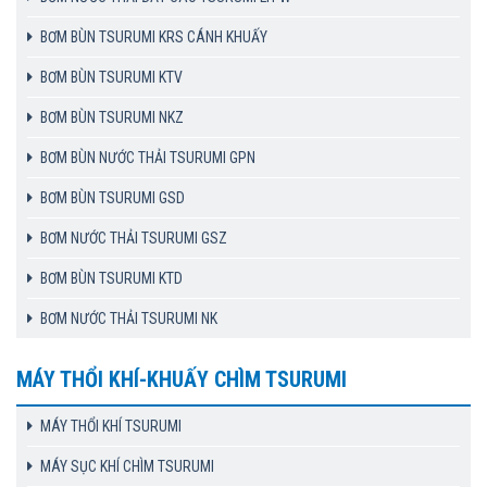
BƠM BÙN TSURUMI KRS CÁNH KHUẤY
BƠM BÙN TSURUMI KTV
BƠM BÙN TSURUMI NKZ
BƠM BÙN NƯỚC THẢI TSURUMI GPN
BƠM BÙN TSURUMI GSD
BƠM NƯỚC THẢI TSURUMI GSZ
BƠM BÙN TSURUMI KTD
BƠM NƯỚC THẢI TSURUMI NK
MÁY THỔI KHÍ-KHUẤY CHÌM TSURUMI
MÁY THỔI KHÍ TSURUMI
MÁY SỤC KHÍ CHÌM TSURUMI