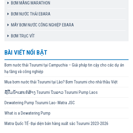
BƠM MÀNG MARATHON
BƠM NƯỚC THẢI EBARA
MÁY BƠM NƯỚC CÔNG NGHIỆP EBARA
BƠM TRỤC VÍT
BÀI VIẾT NỔI BẬT
Bơm nước thải Tsurumi tại Campuchia – Giải pháp tin cậy cho các dự án
hạ tầng và công nghiệp
Mua bơm nước thải Tsurumi tại Lào? Bơm Tsurumi cho nhà thầu Việt
ຊື້ປັ໊ມນ້ຳເສຍກໍ່ສ້າງ Tsurumi ໃນລາວ Tsurumi Pump Laos
Dewatering Pump Tsurumi Lao- Matra JSC
What is a Dewatering Pump
Matra Quốc TẾ- Đại diện bán hàng xuất sắc Tsurumi 2023-2026