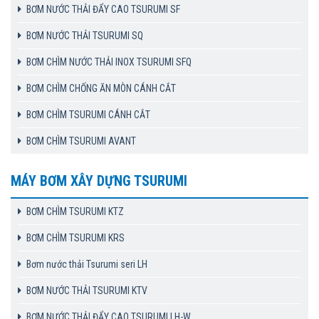
BƠM NƯỚC THẢI ĐẨY CAO TSURUMI SF
BƠM NƯỚC THẢI TSURUMI SQ
BƠM CHÌM NƯỚC THẢI INOX TSURUMI SFQ
BƠM CHÌM CHỐNG ĂN MÒN CÁNH CẮT
BƠM CHÌM TSURUMI CÁNH CẮT
BƠM CHÌM TSURUMI AVANT
MÁY BƠM XÂY DỰNG TSURUMI
BƠM CHÌM TSURUMI KTZ
BƠM CHÌM TSURUMI KRS
Bơm nước thải Tsurumi seri LH
BƠM NƯỚC THẢI TSURUMI KTV
BƠM NƯỚC THẢI ĐẨY CAO TSURUMI LH-W