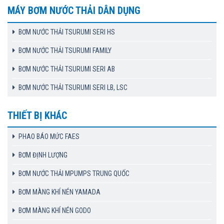
MÁY BƠM NƯỚC THẢI DÂN DỤNG
BƠM NƯỚC THẢI TSURUMI SERI HS
BƠM NƯỚC THẢI TSURUMI FAMILY
BƠM NƯỚC THẢI TSURUMI SERI AB
BƠM NƯỚC THẢI TSURUMI SERI LB, LSC
THIẾT BỊ KHÁC
PHAO BÁO MỨC FAES
BƠM ĐỊNH LƯỢNG
BƠM NƯỚC THẢI MPUMPS TRUNG QUỐC
BƠM MÀNG KHÍ NÉN YAMADA
BƠM MÀNG KHÍ NÉN GODO