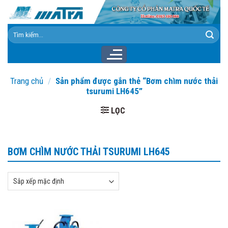
Skip
to
content
Tìm
kiếm:
Trang chủ
/
Sản phẩm được gắn thẻ “Bơm chìm nước thải
tsurumi LH645”
LỌC
BƠM CHÌM NƯỚC THẢI TSURUMI LH645