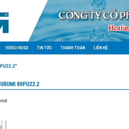
VIDEO HDSD
TIN TỨC
THANH TOÁN
LIÊN HỆ
0PU22.2”
URUMI 80PU22.2
 nhất