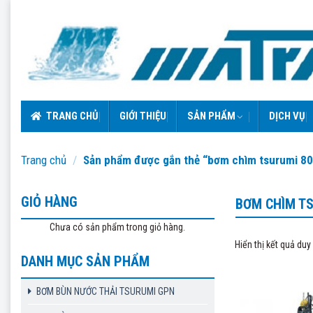
Skip
to
content
TRANG CHỦ
GIỚI THIỆU
SẢN PHẨM
DỊCH VỤ
Trang chủ
/
Sản phẩm được gắn thẻ “bơm chìm tsurumi 8
GIỎ HÀNG
BƠM CHÌM TS
Chưa có sản phẩm trong giỏ hàng.
Hiển thị kết quả duy
DANH MỤC SẢN PHẨM
BƠM BÙN NƯỚC THẢI TSURUMI GPN