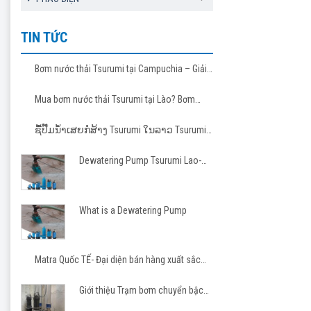
TIN TỨC
Bơm nước thải Tsurumi tại Campuchia – Giải
pháp tin cậy cho các dự án hạ tầng và công
nghiệp
Mua bơm nước thải Tsurumi tại Lào? Bơm
Tsurumi cho nhà thầu Việt
ຊື້ປັ໊ມນ້ຳເສຍກໍ່ສ້າງ Tsurumi ໃນລາວ Tsurumi
Pump Laos
Dewatering Pump Tsurumi Lao-
Matra JSC
What is a Dewatering Pump
Matra Quốc TẾ- Đại diện bán hàng xuất sắc
Tsurumi 2023-2026
Giới thiệu Trạm bơm chuyển bậc
cho khu công nghiệp, khu đô thị