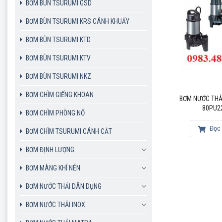
BƠM BÙN TSURUMI GSD
BƠM BÙN TSURUMI KRS CÁNH KHUẤY
BƠM BÙN TSURUMI KTD
BƠM BÙN TSURUMI KTV
BƠM BÙN TSURUMI NKZ
BƠM CHÌM GIẾNG KHOAN
BƠM NƯỚC THẢ
80PU2
BƠM CHÌM PHÒNG NỔ
Đọc 
BƠM CHÌM TSURUMI CÁNH CẮT
BƠM ĐỊNH LƯỢNG
BƠM MÀNG KHÍ NÉN
BƠM NƯỚC THẢI DÂN DỤNG
BƠM NƯỚC THẢI INOX