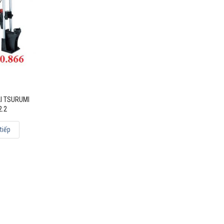
I TSURUMI
2.2
tiếp