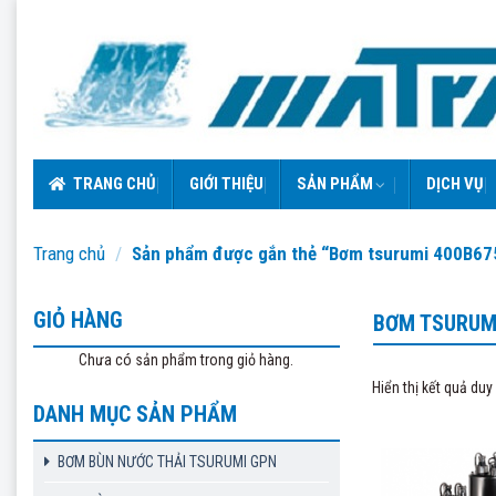
Skip
to
content
TRANG CHỦ
GIỚI THIỆU
SẢN PHẨM
DỊCH VỤ
Trang chủ
/
Sản phẩm được gắn thẻ “Bơm tsurumi 400B67
GIỎ HÀNG
BƠM TSURUM
Chưa có sản phẩm trong giỏ hàng.
Hiển thị kết quả duy
DANH MỤC SẢN PHẨM
BƠM BÙN NƯỚC THẢI TSURUMI GPN