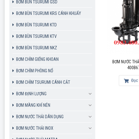
BƠM BÙN TSURUMI GSD
BƠM BÙN TSURUMI KRS CÁNH KHUẤY
BƠM BÙN TSURUMI KTD
BƠM BÙN TSURUMI KTV
BƠM BÙN TSURUMI NKZ
BƠM CHÌM GIẾNG KHOAN
BƠM NƯỚC THẢ
400B6
BƠM CHÌM PHÒNG NỔ
Đọc 
BƠM CHÌM TSURUMI CÁNH CẮT
BƠM ĐỊNH LƯỢNG
BƠM MÀNG KHÍ NÉN
BƠM NƯỚC THẢI DÂN DỤNG
BƠM NƯỚC THẢI INOX