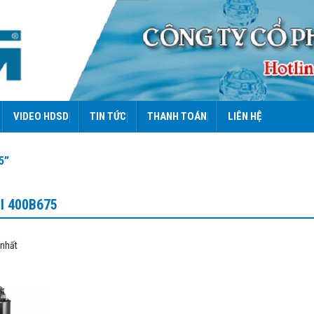
VIDEO HDSD
TIN TỨC
THANH TOÁN
LIÊN HỆ
5”
I 400B675
 nhất