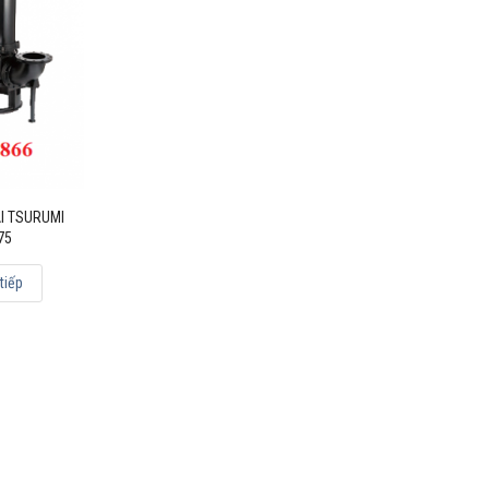
I TSURUMI
75
tiếp