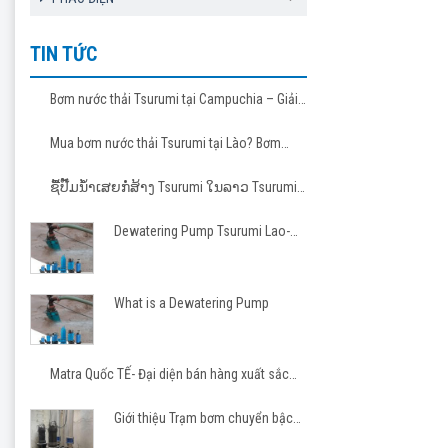
TIN TỨC
Bơm nước thải Tsurumi tại Campuchia – Giải
pháp tin cậy cho các dự án hạ tầng và công
nghiệp
Mua bơm nước thải Tsurumi tại Lào? Bơm
Tsurumi cho nhà thầu Việt
ຊື້ປັ໊ມນ້ຳເສຍກໍ່ສ້າງ Tsurumi ໃນລາວ Tsurumi
Pump Laos
Dewatering Pump Tsurumi Lao-
Matra JSC
What is a Dewatering Pump
Matra Quốc TẾ- Đại diện bán hàng xuất sắc
Tsurumi 2023-2026
Giới thiệu Trạm bơm chuyển bậc
cho khu công nghiệp, khu đô thị