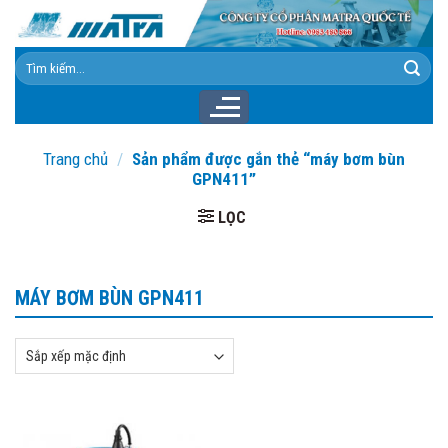
Skip
to
content
Tìm
kiếm:
Trang chủ
/
Sản phẩm được gắn thẻ “máy bơm bùn
GPN411”
LỌC
MÁY BƠM BÙN GPN411