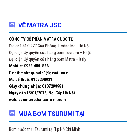
VỀ MATRA JSC
CÔNG TY CỔ PHẦN MATRA QUỐC TẾ
Địa chỉ: 41/1277 Giải Phóng- Hoàng Mai- Hà Nội
Đại diện Uỷ quyền của hãng bơm Tsurumi – Nhật
Đại diện Uỷ quyền của hãng bơm Matra – Italy
Mobile: 0983.480 .866
Email:matraquocte1@gmail.com
Mã số thuế: 0107298981
Giấy chứng nhận:
0107298981
Ngày cấp 15/01/2016, Nơi Cấp Hà Nội
web: bomnuocthaitsurumi.com
MUA BƠM TSURUMI TẠI
Bơm nước thải Tsurumi tại T.p Hồ Chí Minh