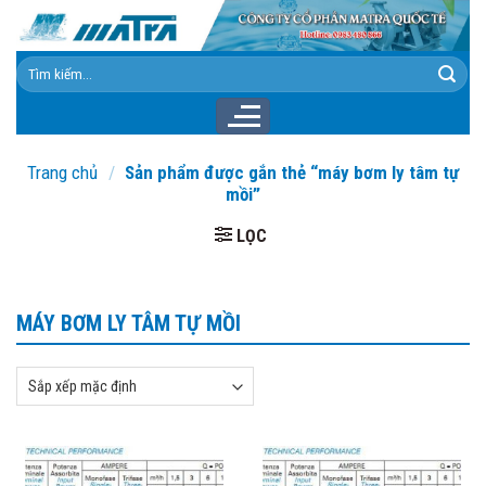
Skip
to
content
Tìm
kiếm:
Trang chủ
/
Sản phẩm được gắn thẻ “máy bơm ly tâm tự
mồi”
LỌC
MÁY BƠM LY TÂM TỰ MỒI