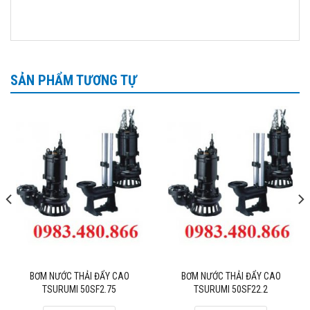
Địa chỉ: Số 41/1277 đường Giải Phóng, Thịnh Liệt,
Hoàng Mai, Hà Nội
Email :matraquocte1@gmail.com
SẢN PHẨM TƯƠNG TỰ
Hotline: 0983.480.866
BƠM NƯỚC THẢI ĐẨY CAO
BƠM NƯỚC THẢI ĐẨY CAO
TSURUMI 50SF2.75
TSURUMI 50SF22.2