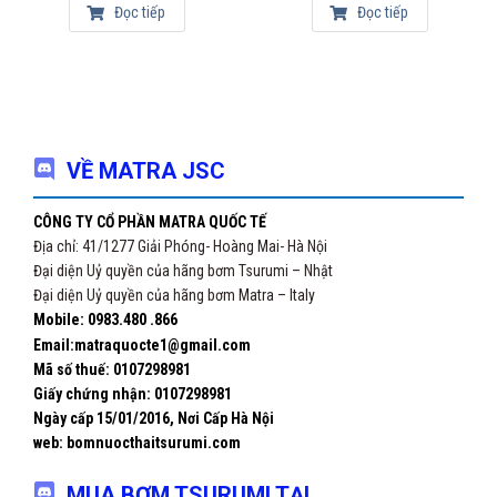
Đọc tiếp
Đọc tiếp
VỀ MATRA JSC
CÔNG TY CỔ PHẦN MATRA QUỐC TẾ
Địa chỉ: 41/1277 Giải Phóng- Hoàng Mai- Hà Nội
Đại diện Uỷ quyền của hãng bơm Tsurumi – Nhật
Đại diện Uỷ quyền của hãng bơm Matra – Italy
Mobile: 0983.480 .866
Email:matraquocte1@gmail.com
Mã số thuế: 0107298981
Giấy chứng nhận:
0107298981
Ngày cấp 15/01/2016, Nơi Cấp Hà Nội
web: bomnuocthaitsurumi.com
MUA BƠM TSURUMI TẠI