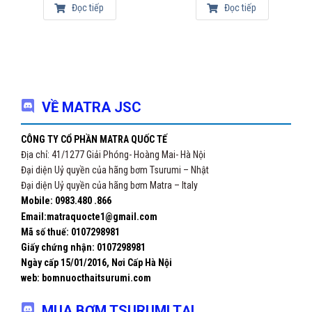
Đọc tiếp
Đọc tiếp
Chi tiết vui lòng liên hệ:
Công ty Cổ phần Matra quốc tế
Địa chỉ: Số 41/1277 đường Giải Phóng, P. Thịnh Liệt,
Q. Hoàng Mai, TP. Hà Nội
Hotline: 0983.480.866
VỀ MATRA JSC
Email: matraquocte1@gmail.com
CÔNG TY CỔ PHẦN MATRA QUỐC TẾ
Địa chỉ: 41/1277 Giải Phóng- Hoàng Mai- Hà Nội
Đại diện Uỷ quyền của hãng bơm Tsurumi – Nhật
Đại diện Uỷ quyền của hãng bơm Matra – Italy
Mobile: 0983.480 .866
Email:matraquocte1@gmail.com
Mã số thuế: 0107298981
Giấy chứng nhận:
0107298981
Ngày cấp 15/01/2016, Nơi Cấp Hà Nội
web: bomnuocthaitsurumi.com
MUA BƠM TSURUMI TẠI