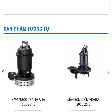
Máy bơm chìm hút nước thải Ebara thường được ứng
dụng tại các hộ gia đình, nông nghiệp, ngành công
nghiệp như: xử lý nước thải hút nước tầng hầm, bơm
chống ngập úng, hút nước ao hồ…
SẢN PHẨM TƯƠNG TỰ
HÃNG SẢN XUẤT:
Ebara
là nhà sản xuất máy bơm nước hàng đầu Châu Âu,
được nhập khẩu từ Italia. Các sản phẩm máy bơm của
Ebara được phân phối đi rất nhiều quốc gia trên thế giới
trong đó có Việt Nam. Máy bơm nước Ebara gồm các
loại bơm như: bơm chìm hút nước thải, máy bơm ly tâm
cánh hở, máy bơm trục đứng, máy bơm ly tâm trục
ngang, bơm PCCC…
CHẾ ĐỘ BẢO HÀNH:
BƠM NƯỚC THẢI EBARA
MÁY BƠM CHÌM EBARA
Bảo hành 12 tháng, công ty sẽ bảo hành chu đáo cho tất
50DS51.5
200DL215
cả các sản phẩm nếu lỗi thuộc về sản phẩm.