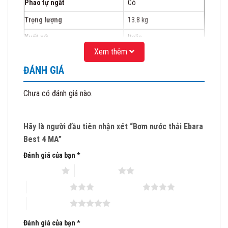
Phao tự ngắt
Có
Trọng lượng
13.8 kg
Xuất xứ
Italia
Xem thêm
Bảo hành
12 tháng
ĐÁNH GIÁ
SƠ ĐỒ LƯU LƯỢNG:
Chưa có đánh giá nào.
Hãy là người đầu tiên nhận xét “Bơm nước thải Ebara
Best 4 MA”
Đánh giá của bạn
*
1 trên 5 sao
2 trên 5 sao
3 trên 5 sao
4 trên 5 sao
5 trên 5 sao
Đánh giá của bạn
*