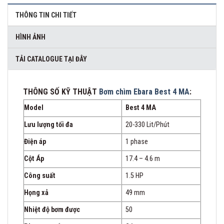
THÔNG TIN CHI TIẾT
HÌNH ẢNH
TẢI CATALOGUE TẠI ĐÂY
THÔNG SỐ KỸ THUẬT
Bơm chìm Ebara Best 4 MA
:
Model
Best 4 MA
Lưu lượng tối đa
20-330 Lit/Phút
Điện áp
1 phase
Cột Áp
17.4 – 4.6 m
Công suất
1.5 HP
Họng xả
49 mm
Nhiệt độ bơm được
50