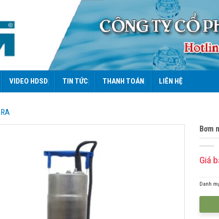
VIDEO HDSD
TIN TỨC
THANH TOÁN
LIÊN HỆ
ARA
Bơm n
Giá b
Danh m