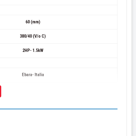
60 (mm)
380/40 (V/o C)
2HP- 1.5kW
Ebara- Italia
12 tháng
VAT 10%