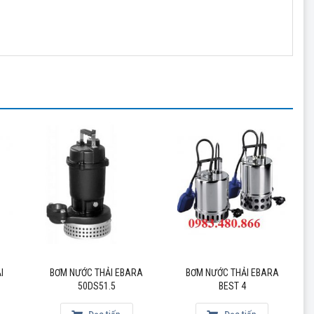
ng, vận hành êm ái, an toàn cao, có thể hoạt động liên tục
,
máy bơm công nghiệp EBara
….
I
BƠM NƯỚC THẢI EBARA
BƠM NƯỚC THẢI EBARA
50DS51.5
BEST 4