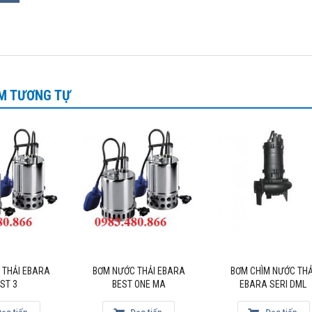
bơm
DW VOX 200 2HP
nhỏ gon, dễ lắp đặt, bảo trì, máy tiết kiệm điện nă
a chúng tôi còn cung cấp các sản phẩm máy bơm bùn hố móng Tsurumi
M TƯƠNG TỰ
ch vui lòng liên hệ để được báo giá thiết bị:
ự án Mr Huy 0983.480.866 / 0986.327.465
 CP Matra Quốc Tế
ủy quyền hãng bơm Tsurumi tại Việt Nam
 Giải Phóng- Hoàng Mai- HN
 matraquocte1@gmaillcom
 THẢI EBARA
BƠM NƯỚC THẢI EBARA
BƠM CHÌM NƯỚC THẢ
ST 3
BEST ONE MA
EBARA SERI DML