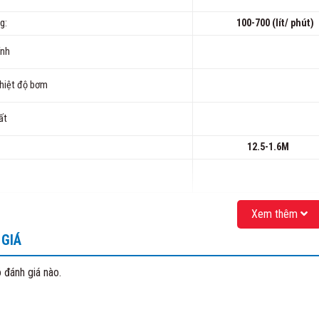
g:
100-700 (lít/ phút)
ính
hiệt độ bơm
ất
12.5-1.6M
h:
Xem thêm
GIÁ
Giá chưa bao gồm thuế 
 đánh giá nào.
 TIN SẢN PHẨM: