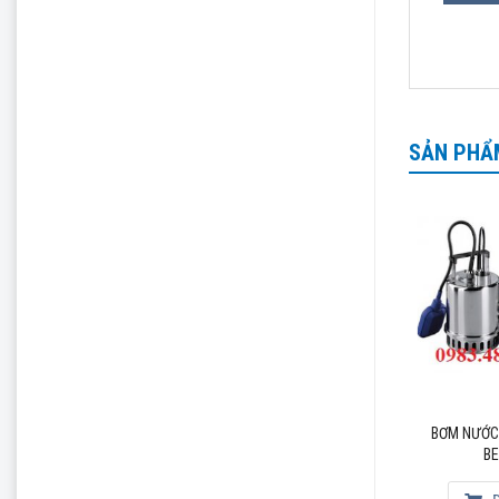
-Máy 
24/24…
Ngoài r
SẢN PHẨ
Quý khá
Phòng D
Công ty
Đơn vị 
41/1277
Email:
BƠM NƯỚC THẢI EBARA
BƠM NƯỚC THẢI EBARA
BƠM NƯỚC
DW VOX 300
BEST 4 MA
BE