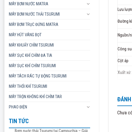
MÁY BƠM NƯỚC MATRA
Lưu lượn
MÁY BƠM NƯỚC THẢI TSURUMI
Đường k
MÁY BƠM TRỤC ĐỨNG MATRA
MÁY HÚT VÁNG BỌT
Nguồn/n
MÁY KHUẤY CHÌM TSURUMI
Công su
MÁY SỤC KHÍ CHÌM ĐA TIA
Cột áp
MÁY SỤC KHÍ CHÌM TSURUMI
Xuất xứ:
MÁY TÁCH RÁC TỰ ĐỘNG TSURUMI
MÁY THỔI KHÍ TSURUMI
Bảo hàn
MÁY TRỘN KHÔNG KHÍ CHÌM TAR
ĐÁNH 
PHAO ĐIỆN
Chưa có
TIN TỨC
THÔNG
Bơm nước thải Tsurumi tại Campuchia – Giải