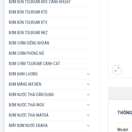
BƠM BÙN TSURUMI KRS CÁNH KHUẤY
BƠM BÙN TSURUMI KTD
BƠM BÙN TSURUMI KTV
BƠM BÙN TSURUMI NKZ
BƠM CHÌM GIẾNG KHOAN
BƠM CHÌM PHÒNG NỔ
BƠM CHÌM TSURUMI CÁNH CẮT
BƠM ĐỊNH LƯỢNG
BƠM MÀNG KHÍ NÉN
BƠM NƯỚC THẢI DÂN DỤNG
BƠM NƯỚC THẢI INOX
THÔNG 
BƠM NƯỚC THẢI MATRA
MÁY BƠM NƯỚC EBARA
Model: