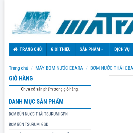
Skip
to
content
TRANG CHỦ
GIỚI THIỆU
SẢN PHẨM
DỊCH VỤ
Trang chủ
/
MÁY BƠM NƯỚC EBARA
/
BƠM NƯỚC THẢI EB
GIỎ HÀNG
Chưa có sản phẩm trong giỏ hàng.
DANH MỤC SẢN PHẨM
BƠM BÙN NƯỚC THẢI TSURUMI GPN
BƠM BÙN TSURUMI GSD