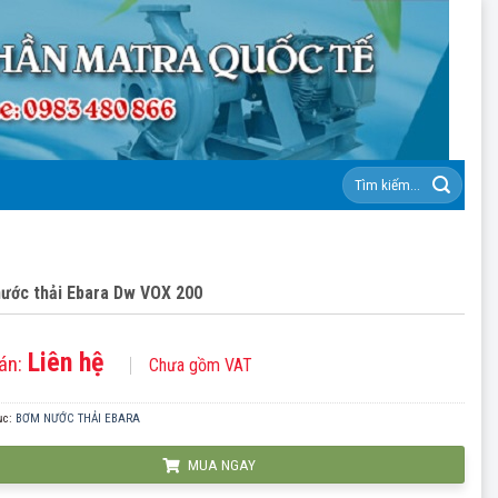
Tìm
kiếm:
ước thải Ebara Dw VOX 200
Liên hệ
án:
Chưa gồm VAT
ục:
BƠM NƯỚC THẢI EBARA
MUA NGAY