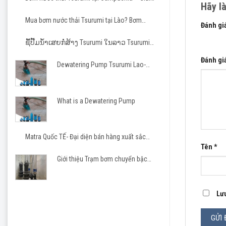
Hãy l
pháp tin cậy cho các dự án hạ tầng và công
nghiệp
Mua bơm nước thải Tsurumi tại Lào? Bơm
Máy bơm
Đánh gi
Tsurumi cho nhà thầu Việt
cho khu
1 trên 5
ຊື້ປັ໊ມນ້ຳເສຍກໍ່ສ້າງ Tsurumi ໃນລາວ Tsurumi
Pump Laos
Đánh gi
– Bơm c
Dewatering Pump Tsurumi Lao-
Matra JSC
cư
TÍNH N
What is a Dewatering Pump
Máy bơm
Matra Quốc TẾ- Đại diện bán hàng xuất sắc
Tsurumi 2023-2026
Tên
*
– Bơm đ
Giới thiệu Trạm bơm chuyển bậc
cho khu công nghiệp, khu đô thị
– Thân 
Lưu
– Được 
– Được 