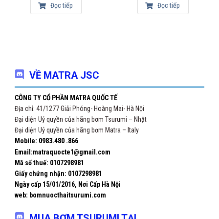
Đọc tiếp
Đọc tiếp
Tư vấn hỗ trợ miễn phí 24/24.
Hướng tới các sản phẩm hợp lý cho người sử dụng.
Có những chính sách về bảo hành sản phẩm tốt nhất.
Luôn đặt niềm tin khách hàng lên vị trí hàng đầu.
VỀ MATRA JSC
Công ty CP Matra quốc tế
Địa chỉ: Số 41/1277 đường Giải Phóng, P. Thịnh Liệt, Q.
CÔNG TY CỔ PHẦN MATRA QUỐC TẾ
Hoàng Mai, TP. Hà Nội
Địa chỉ: 41/1277 Giải Phóng- Hoàng Mai- Hà Nội
Kinhdoanh: Quang Huy 0983.480.866
Đại diện Uỷ quyền của hãng bơm Tsurumi – Nhật
Email: matraquocte1@gmail.com
Đại diện Uỷ quyền của hãng bơm Matra – Italy
Mobile: 0983.480 .866
Website:https://bomnuocthaitsurumi.com/
Email:matraquocte1@gmail.com
Mã số thuế: 0107298981
Giấy chứng nhận:
0107298981
Ngày cấp 15/01/2016, Nơi Cấp Hà Nội
web: bomnuocthaitsurumi.com
MUA BƠM TSURUMI TẠI