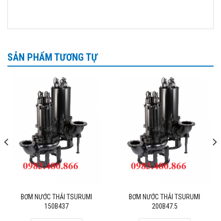
Dòng sản phẩm bơm hố móng công trình, máy thổi khí
Tsurumi……
Các dự án triển khai tại Hà Nội đã và đang sử dụng
sản phẩm bơm Tsurumi phải kể đến như:
SẢN PHẨM TƯƠNG TỰ
Cung cấp máy bơm nước thải cho dự án chung cư cao
cấp Mỹ Đình.
Cung cấp máy bơm cho hệ thống thoát nước Khu Thành
phố giao lưu.
Bơm nước thải chung cư Booyoung Vina- Mỗ Lao Hà
Đông….
Ngoài dòng bơm nước thải tsurumi ra chúng tôi còn cung
cấp các sản phẩm máy bơm nước thải Pentax, bơm
chìm hút bùn Ebara, máy bơm giến khoan Pentax, Saer,
bình tích áp Varem…
BƠM NƯỚC THẢI TSURUMI
BƠM NƯỚC THẢI TSURUMI
150B437
200B47.5
Quý khách vui lòng liên hệ với chúng tôi để: