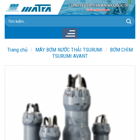
Skip
to
content
Tìm
kiếm:
Trang chủ
/
MÁY BƠM NƯỚC THẢI TSURUMI
/
BƠM CHÌM
TSURUMI AVANT