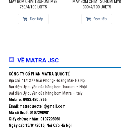
MÁY BƠM CHÌM TSURUMI MYB
MÁY BƠM CHÌM TSURUMI MYB
750/4/100 L0FT5
300/4/100 U0ET5
Đọc tiếp
Đọc tiếp
VỀ MATRA JSC
CÔNG TY CỔ PHẦN MATRA QUỐC TẾ
Địa chỉ: 41/1277 Giải Phóng- Hoàng Mai- Hà Nội
Đại diện Uỷ quyền của hãng bơm Tsurumi – Nhật
Đại diện Uỷ quyền của hãng bơm Matra – Italy
Mobile: 0983.480 .866
Email:matraquocte1@gmail.com
Mã số thuế: 0107298981
Giấy chứng nhận:
0107298981
Ngày cấp 15/01/2016, Nơi Cấp Hà Nội