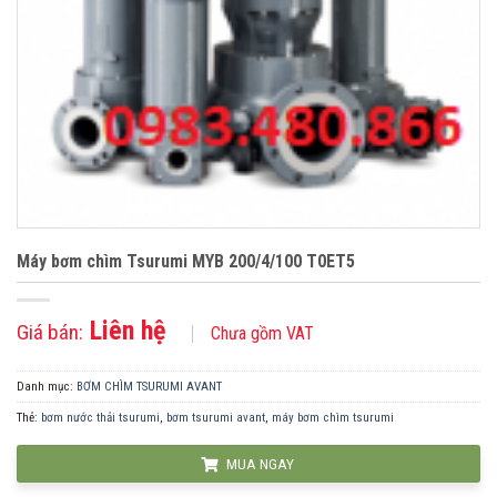
Máy bơm chìm Tsurumi MYB 200/4/100 T0ET5
Liên hệ
Giá bán:
Chưa gồm VAT
Danh mục:
BƠM CHÌM TSURUMI AVANT
Thẻ:
bơm nước thải tsurumi
,
bơm tsurumi avant
,
máy bơm chìm tsurumi
MUA NGAY