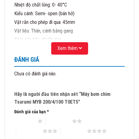
Nhiệt độ chất lỏng: 0- 40°C
Kiểu cánh: Semi- open (bán hở)
Vật rắn cho phép đi qua: 45mm
Vật liệu: Thân, cánh bằng gang
Kèm cáp tiêu chuẩn: 6m
Nhà sản xuất: Tsurumi – Japan
Xem thêm
(Không bao gồm Bend kết nối DN100 như hình minh họa).
ĐÁNH GIÁ
CÔNG TY CỔ PHẦN MATRA QUỐC TẾ
Chưa có đánh giá nào.
Địa chỉ: 238 Nguyễn Xiển- Thanh Xuân- Hà nội
Đại diện Uỷ quyền của hãng bơm Tsurumi – Nhật
Đại diện Uỷ quyền của hãng bơm Matra – Italy
Hãy là người đầu tiên nhận xét “Máy bơm chìm
Mobile: 0983.480 .866
Tsurumi MYB 200/4/100 T0ET5”
Email:matraquocte1@gmail.com
Đánh giá của bạn
*
1 trên 5 sao
2 trên 5 sao
3 trên 5 sao
4 trên 5 sao