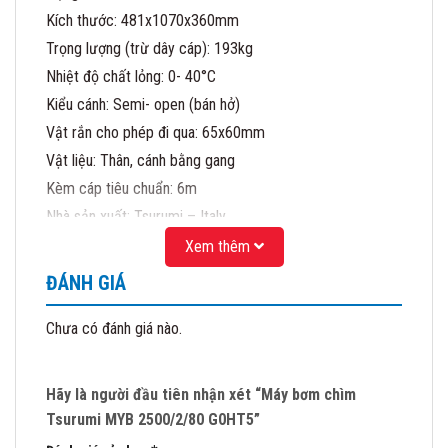
Kích thước: 481x1070x360mm
Trọng lượng (trừ dây cáp): 193kg
Nhiệt độ chất lỏng: 0- 40°C
Kiểu cánh: Semi- open (bán hở)
Vật rắn cho phép đi qua: 65x60mm
Vật liệu: Thân, cánh bằng gang
Kèm cáp tiêu chuẩn: 6m
Nhà sản xuất: Tsurumi – Italy
(Không bao gồm Bend kết nối DN80 như hình minh họa).
Xem thêm
Ngoài ra chúng tôi còn cung cấp các sản phẩm máy thổi
ĐÁNH GIÁ
khí chìm Tsurumi, máy khuấy chìm TSurumi, máy bơm
nước MAtra….
Chưa có đánh giá nào.
CÔNG TY CỔ PHẦN MATRA QUỐC TẾ
Địa chỉ: 41/1277 Giải Phóng- Hoàng Mai- HN
Hãy là người đầu tiên nhận xét “Máy bơm chìm
Đại diện Uỷ quyền của hãng bơm Tsurumi – Nhật
Tsurumi MYB 2500/2/80 G0HT5”
Đại diện Uỷ quyền của hãng bơm Matra – Italy