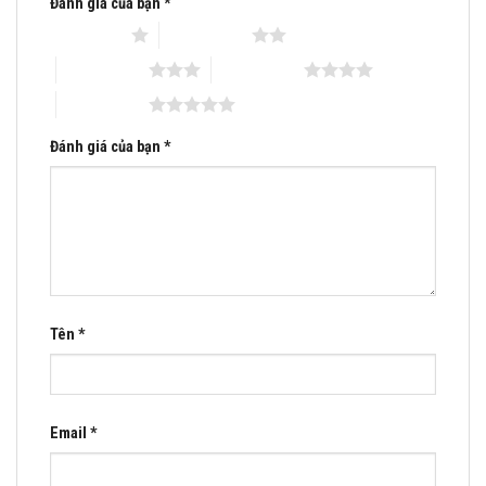
Đánh giá của bạn
*
Mobile: 0983.480 .866
1 trên 5 sao
2 trên 5 sao
Email:matraquocte1@gmail.com
3 trên 5 sao
4 trên 5 sao
5 trên 5 sao
Đánh giá của bạn
*
Tên
*
Email
*