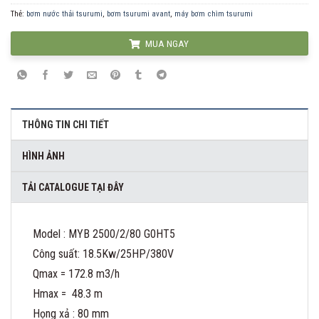
Thẻ:
bơm nước thải tsurumi
,
bơm tsurumi avant
,
máy bơm chìm tsurumi
MUA NGAY
THÔNG TIN CHI TIẾT
HÌNH ẢNH
TẢI CATALOGUE TẠI ĐÂY
Model : MYB 2500/2/80 G0HT5
Công suất: 18.5Kw/25HP/380V
Qmax = 172.8 m3/h
Hmax = 48.3 m
Họng xả : 80 mm