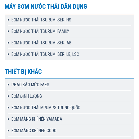
MÁY BƠM NƯỚC THẢI DÂN DỤNG
BƠM NƯỚC THẢI TSURUMI SERI HS
BƠM NƯỚC THẢI TSURUMI FAMILY
BƠM NƯỚC THẢI TSURUMI SERI AB
BƠM NƯỚC THẢI TSURUMI SERI LB, LSC
THIẾT BỊ KHÁC
PHAO BÁO MỨC FAES
BƠM ĐỊNH LƯỢNG
BƠM NƯỚC THẢI MPUMPS TRUNG QUỐC
BƠM MÀNG KHÍ NÉN YAMADA
BƠM MÀNG KHÍ NÉN GODO