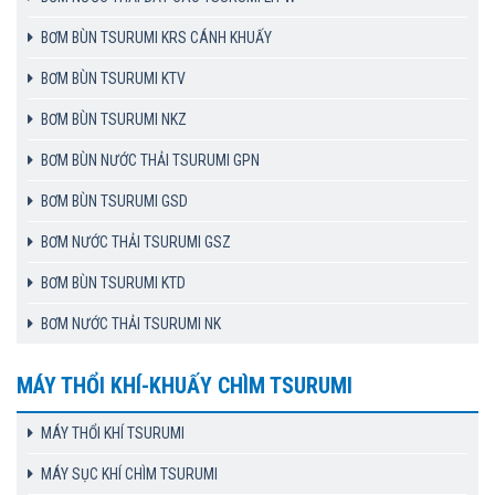
BƠM BÙN TSURUMI KRS CÁNH KHUẤY
BƠM BÙN TSURUMI KTV
BƠM BÙN TSURUMI NKZ
BƠM BÙN NƯỚC THẢI TSURUMI GPN
BƠM BÙN TSURUMI GSD
BƠM NƯỚC THẢI TSURUMI GSZ
BƠM BÙN TSURUMI KTD
BƠM NƯỚC THẢI TSURUMI NK
MÁY THỔI KHÍ-KHUẤY CHÌM TSURUMI
MÁY THỔI KHÍ TSURUMI
MÁY SỤC KHÍ CHÌM TSURUMI