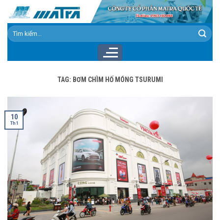
Skip
to
content
Tìm
kiếm:
TAG:
BƠM CHÌM HỐ MÓNG TSURUMI
10
Th1