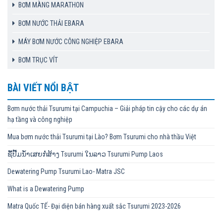
BƠM MÀNG MARATHON
BƠM NƯỚC THẢI EBARA
MÁY BƠM NƯỚC CÔNG NGHIỆP EBARA
BƠM TRỤC VÍT
BÀI VIẾT NỔI BẬT
Bơm nước thải Tsurumi tại Campuchia – Giải pháp tin cậy cho các dự án
hạ tầng và công nghiệp
Mua bơm nước thải Tsurumi tại Lào? Bơm Tsurumi cho nhà thầu Việt
ຊື້ປັ໊ມນ້ຳເສຍກໍ່ສ້າງ Tsurumi ໃນລາວ Tsurumi Pump Laos
Dewatering Pump Tsurumi Lao- Matra JSC
What is a Dewatering Pump
Matra Quốc TẾ- Đại diện bán hàng xuất sắc Tsurumi 2023-2026