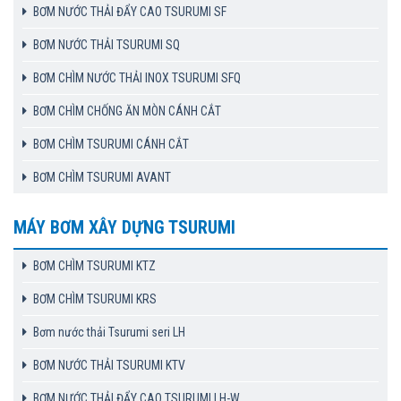
BƠM NƯỚC THẢI ĐẨY CAO TSURUMI SF
BƠM NƯỚC THẢI TSURUMI SQ
BƠM CHÌM NƯỚC THẢI INOX TSURUMI SFQ
BƠM CHÌM CHỐNG ĂN MÒN CÁNH CẮT
BƠM CHÌM TSURUMI CÁNH CẮT
BƠM CHÌM TSURUMI AVANT
MÁY BƠM XÂY DỰNG TSURUMI
BƠM CHÌM TSURUMI KTZ
BƠM CHÌM TSURUMI KRS
Bơm nước thải Tsurumi seri LH
BƠM NƯỚC THẢI TSURUMI KTV
BƠM NƯỚC THẢI ĐẨY CAO TSURUMI LH-W