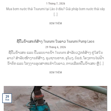
1 Tháng 7, 2026
Mua bơm nước thải Tsurumi tại Lào ở đâu? Giải pháp bơm nước thải xây
[...]
XEM THÊM
ຊື້ປັ໊ມນ້ຳເສຍກໍ່ສ້າງ Tsurumi ໃນລາວ Tsurumi Pump Laos
29 Tháng 6, 2026
ຊື້ປັ໊ມນ້ຳເສຍ ແລະ ປັ໊ມລະບາຍນ້ຳ Tsurumi ສຳລັບວຽກກໍ່ສ້າງ ຢູ່ໃສໃນ
ລາວ? ສຳລັບໜ້າງານກໍ່ສ້າງ, ຂຸມຖານຮາກ, ອຸໂມງ, ບໍ່ແຮ່, ໂຄງການໄຟຟ້າ
ນ້ຳຕົກ ແລະ ໂຮງງານອຸດສາຫະກຳໃນລາວ, ການເລືອກປັ໊ມນ້ຳເສຍ ຫຼື [...]
XEM THÊM
29
Th6