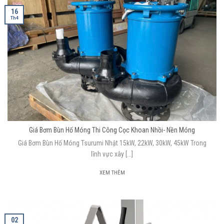
16
Th4
Giá Bơm Bùn Hố Móng Thi Công Cọc Khoan Nhồi- Nền Móng
Giá Bơm Bùn Hố Móng Tsurumi Nhật 15kW, 22kW, 30kW, 45kW Trong
lĩnh vực xây [...]
XEM THÊM
02