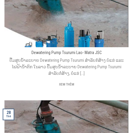
Dewatering Pump Tsurumi Lao- Matra JSC
ປັ໊ມສູບນ້ຳລະບາຍ Dewatering Pump Tsurumi ສຳລັບກໍ່ສ້າງ ບໍ່ແຮ່ ແລະ
ໄຟຟ້ານ້ຳຕົກ ໃນລາວ ປັ໊ມສູບນ້ຳລະບາຍ Dewatering Pump Tsurumi
ສຳລັບກໍ່ສ້າງ, ບໍ່ແຮ່ [...]
XEM THÊM
28
Th6