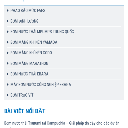
PHAO BÁO MỨC FAES
BƠM ĐỊNH LƯỢNG
BƠM NƯỚC THẢI MPUMPS TRUNG QUỐC
BƠM MÀNG KHÍ NÉN YAMADA
BƠM MÀNG KHÍ NÉN GODO
BƠM MÀNG MARATHON
BƠM NƯỚC THẢI EBARA
MÁY BƠM NƯỚC CÔNG NGHIỆP EBARA
BƠM TRỤC VÍT
BÀI VIẾT NỔI BẬT
Bơm nước thải Tsurumi tại Campuchia – Giải pháp tin cậy cho các dự án