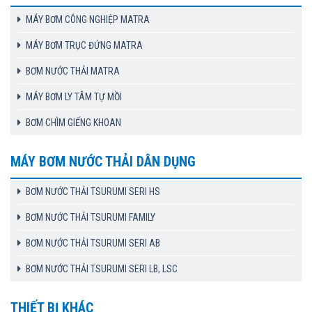
MÁY BƠM CÔNG NGHIỆP MATRA
MÁY BƠM TRỤC ĐỨNG MATRA
BƠM NƯỚC THẢI MATRA
MÁY BƠM LY TÂM TỰ MỒI
BƠM CHÌM GIẾNG KHOAN
MÁY BƠM NƯỚC THẢI DÂN DỤNG
BƠM NƯỚC THẢI TSURUMI SERI HS
BƠM NƯỚC THẢI TSURUMI FAMILY
BƠM NƯỚC THẢI TSURUMI SERI AB
BƠM NƯỚC THẢI TSURUMI SERI LB, LSC
THIẾT BỊ KHÁC