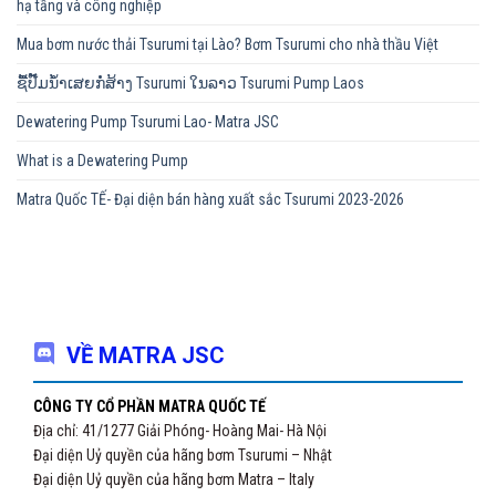
hạ tầng và công nghiệp
Mua bơm nước thải Tsurumi tại Lào? Bơm Tsurumi cho nhà thầu Việt
ຊື້ປັ໊ມນ້ຳເສຍກໍ່ສ້າງ Tsurumi ໃນລາວ Tsurumi Pump Laos
Dewatering Pump Tsurumi Lao- Matra JSC
What is a Dewatering Pump
Matra Quốc TẾ- Đại diện bán hàng xuất sắc Tsurumi 2023-2026
VỀ MATRA JSC
CÔNG TY CỔ PHẦN MATRA QUỐC TẾ
Địa chỉ: 41/1277 Giải Phóng- Hoàng Mai- Hà Nội
Đại diện Uỷ quyền của hãng bơm Tsurumi – Nhật
Đại diện Uỷ quyền của hãng bơm Matra – Italy