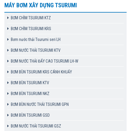
MÁY BƠM XÂY DỰNG TSURUMI
BƠM CHÌM TSURUMI KTZ
BƠM CHÌM TSURUMI KRS
Bơm nước thải Tsurumi seri LH
BƠM NƯỚC THẢI TSURUMI KTV
BƠM NƯỚC THẢI ĐẨY CAO TSURUMI LH-W
BƠM BÙN TSURUMI KRS CÁNH KHUẤY
BƠM BÙN TSURUMI KTV
BƠM BÙN TSURUMI NKZ
BƠM BÙN NƯỚC THẢI TSURUMI GPN
BƠM BÙN TSURUMI GSD
BƠM NƯỚC THẢI TSURUMI GSZ