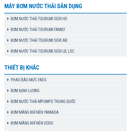
MÁY BƠM NƯỚC THẢI DÂN DỤNG
BƠM NƯỚC THẢI TSURUMI SERI HS
BƠM NƯỚC THẢI TSURUMI FAMILY
BƠM NƯỚC THẢI TSURUMI SERI AB
BƠM NƯỚC THẢI TSURUMI SERI LB, LSC
THIẾT BỊ KHÁC
PHAO BÁO MỨC FAES
BƠM ĐỊNH LƯỢNG
BƠM NƯỚC THẢI MPUMPS TRUNG QUỐC
BƠM MÀNG KHÍ NÉN YAMADA
BƠM MÀNG KHÍ NÉN GODO