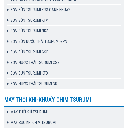
BƠM BÙN TSURUMI KRS CÁNH KHUẤY
BƠM BÙN TSURUMI KTV
BƠM BÙN TSURUMI NKZ
BƠM BÙN NƯỚC THẢI TSURUMI GPN
BƠM BÙN TSURUMI GSD
BƠM NƯỚC THẢI TSURUMI GSZ
BƠM BÙN TSURUMI KTD
BƠM NƯỚC THẢI TSURUMI NK
MÁY THỔI KHÍ-KHUẤY CHÌM TSURUMI
MÁY THỔI KHÍ TSURUMI
MÁY SỤC KHÍ CHÌM TSURUMI