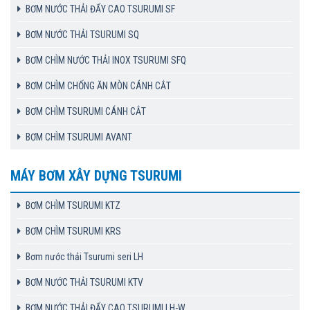
BƠM NƯỚC THẢI ĐẨY CAO TSURUMI SF
BƠM NƯỚC THẢI TSURUMI SQ
BƠM CHÌM NƯỚC THẢI INOX TSURUMI SFQ
BƠM CHÌM CHỐNG ĂN MÒN CÁNH CẮT
BƠM CHÌM TSURUMI CÁNH CẮT
BƠM CHÌM TSURUMI AVANT
MÁY BƠM XÂY DỰNG TSURUMI
BƠM CHÌM TSURUMI KTZ
BƠM CHÌM TSURUMI KRS
Bơm nước thải Tsurumi seri LH
BƠM NƯỚC THẢI TSURUMI KTV
BƠM NƯỚC THẢI ĐẨY CAO TSURUMI LH-W