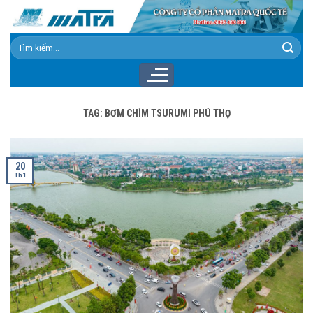
Skip
to
content
Tìm
kiếm:
TAG:
BƠM CHÌM TSURUMI PHÚ THỌ
20
Th1