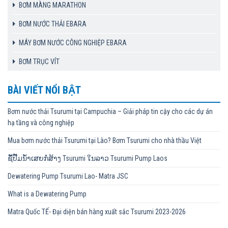
BƠM MÀNG MARATHON
BƠM NƯỚC THẢI EBARA
MÁY BƠM NƯỚC CÔNG NGHIỆP EBARA
BƠM TRỤC VÍT
BÀI VIẾT NỔI BẬT
Bơm nước thải Tsurumi tại Campuchia – Giải pháp tin cậy cho các dự án
hạ tầng và công nghiệp
Mua bơm nước thải Tsurumi tại Lào? Bơm Tsurumi cho nhà thầu Việt
ຊື້ປັ໊ມນ້ຳເສຍກໍ່ສ້າງ Tsurumi ໃນລາວ Tsurumi Pump Laos
Dewatering Pump Tsurumi Lao- Matra JSC
What is a Dewatering Pump
Matra Quốc TẾ- Đại diện bán hàng xuất sắc Tsurumi 2023-2026