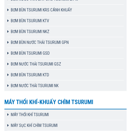
BƠM BÙN TSURUMI KRS CÁNH KHUẤY
BƠM BÙN TSURUMI KTV
BƠM BÙN TSURUMI NKZ
BƠM BÙN NƯỚC THẢI TSURUMI GPN
BƠM BÙN TSURUMI GSD
BƠM NƯỚC THẢI TSURUMI GSZ
BƠM BÙN TSURUMI KTD
BƠM NƯỚC THẢI TSURUMI NK
MÁY THỔI KHÍ-KHUẤY CHÌM TSURUMI
MÁY THỔI KHÍ TSURUMI
MÁY SỤC KHÍ CHÌM TSURUMI