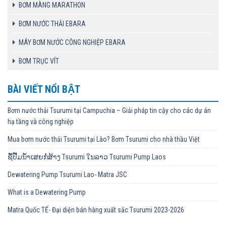
BƠM MÀNG MARATHON
BƠM NƯỚC THẢI EBARA
MÁY BƠM NƯỚC CÔNG NGHIỆP EBARA
BƠM TRỤC VÍT
BÀI VIẾT NỔI BẬT
Bơm nước thải Tsurumi tại Campuchia – Giải pháp tin cậy cho các dự án
hạ tầng và công nghiệp
Mua bơm nước thải Tsurumi tại Lào? Bơm Tsurumi cho nhà thầu Việt
ຊື້ປັ໊ມນ້ຳເສຍກໍ່ສ້າງ Tsurumi ໃນລາວ Tsurumi Pump Laos
Dewatering Pump Tsurumi Lao- Matra JSC
What is a Dewatering Pump
Matra Quốc TẾ- Đại diện bán hàng xuất sắc Tsurumi 2023-2026