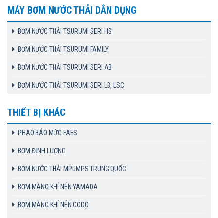
MÁY BƠM NƯỚC THẢI DÂN DỤNG
BƠM NƯỚC THẢI TSURUMI SERI HS
BƠM NƯỚC THẢI TSURUMI FAMILY
BƠM NƯỚC THẢI TSURUMI SERI AB
BƠM NƯỚC THẢI TSURUMI SERI LB, LSC
THIẾT BỊ KHÁC
PHAO BÁO MỨC FAES
BƠM ĐỊNH LƯỢNG
BƠM NƯỚC THẢI MPUMPS TRUNG QUỐC
BƠM MÀNG KHÍ NÉN YAMADA
BƠM MÀNG KHÍ NÉN GODO