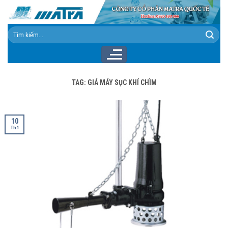
Skip
to
content
Tìm
kiếm:
TAG:
GIÁ MÁY SỤC KHÍ CHÌM
10
Th1