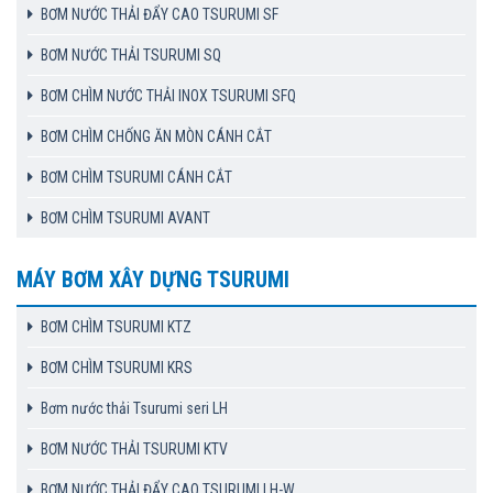
BƠM NƯỚC THẢI ĐẨY CAO TSURUMI SF
BƠM NƯỚC THẢI TSURUMI SQ
BƠM CHÌM NƯỚC THẢI INOX TSURUMI SFQ
BƠM CHÌM CHỐNG ĂN MÒN CÁNH CẮT
BƠM CHÌM TSURUMI CÁNH CẮT
BƠM CHÌM TSURUMI AVANT
MÁY BƠM XÂY DỰNG TSURUMI
BƠM CHÌM TSURUMI KTZ
BƠM CHÌM TSURUMI KRS
Bơm nước thải Tsurumi seri LH
BƠM NƯỚC THẢI TSURUMI KTV
BƠM NƯỚC THẢI ĐẨY CAO TSURUMI LH-W