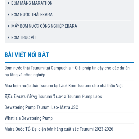
BƠM MÀNG MARATHON
BƠM NƯỚC THẢI EBARA
MÁY BƠM NƯỚC CÔNG NGHIỆP EBARA
BƠM TRỤC VÍT
BÀI VIẾT NỔI BẬT
Bơm nước thải Tsurumi tại Campuchia – Giải pháp tin cậy cho các dự án
hạ tầng và công nghiệp
Mua bơm nước thải Tsurumi tại Lào? Bơm Tsurumi cho nhà thầu Việt
ຊື້ປັ໊ມນ້ຳເສຍກໍ່ສ້າງ Tsurumi ໃນລາວ Tsurumi Pump Laos
Dewatering Pump Tsurumi Lao- Matra JSC
What is a Dewatering Pump
Matra Quốc TẾ- Đại diện bán hàng xuất sắc Tsurumi 2023-2026