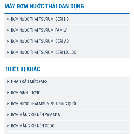
MÁY BƠM NƯỚC THẢI DÂN DỤNG
BƠM NƯỚC THẢI TSURUMI SERI HS
BƠM NƯỚC THẢI TSURUMI FAMILY
BƠM NƯỚC THẢI TSURUMI SERI AB
BƠM NƯỚC THẢI TSURUMI SERI LB, LSC
THIẾT BỊ KHÁC
PHAO BÁO MỨC FAES
BƠM ĐỊNH LƯỢNG
BƠM NƯỚC THẢI MPUMPS TRUNG QUỐC
BƠM MÀNG KHÍ NÉN YAMADA
BƠM MÀNG KHÍ NÉN GODO