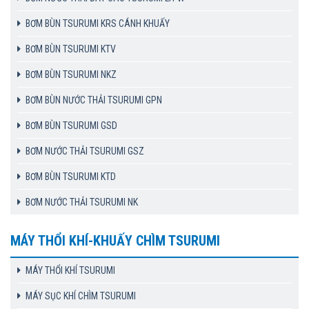
BƠM BÙN TSURUMI KRS CÁNH KHUẤY
BƠM BÙN TSURUMI KTV
BƠM BÙN TSURUMI NKZ
BƠM BÙN NƯỚC THẢI TSURUMI GPN
BƠM BÙN TSURUMI GSD
BƠM NƯỚC THẢI TSURUMI GSZ
BƠM BÙN TSURUMI KTD
BƠM NƯỚC THẢI TSURUMI NK
MÁY THỔI KHÍ-KHUẤY CHÌM TSURUMI
MÁY THỔI KHÍ TSURUMI
MÁY SỤC KHÍ CHÌM TSURUMI