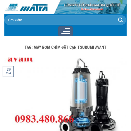
Skip
to
content
Tìm
kiếm:
TAG:
MÁY BƠM CHÌM ĐẶT CẠN TSURUMI AVANT
29
Th4