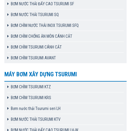
BƠM NƯỚC THẢI ĐẨY CAO TSURUMI SF
BƠM NƯỚC THẢI TSURUMI SQ
BƠM CHÌM NƯỚC THẢI INOX TSURUMI SFQ
BƠM CHÌM CHỐNG ĂN MÒN CÁNH CẮT
BƠM CHÌM TSURUMI CÁNH CẮT
BƠM CHÌM TSURUMI AVANT
MÁY BƠM XÂY DỰNG TSURUMI
BƠM CHÌM TSURUMI KTZ
BƠM CHÌM TSURUMI KRS
Bơm nước thải Tsurumi seri LH
BƠM NƯỚC THẢI TSURUMI KTV
BƠM NƯỚC THẢI ĐẨY CAO TSURUMI LH-W