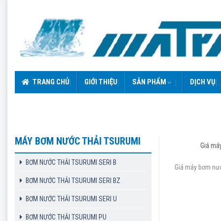
Skip
to
content
TRANG CHỦ
GIỚI THIỆU
SẢN PHẨM
DỊCH VỤ
MÁY BƠM NƯỚC THẢI TSURUMI
Giá má
BƠM NƯỚC THẢI TSURUMI SERI B
Giá máy bơm nướ
BƠM NƯỚC THẢI TSURUMI SERI BZ
BƠM NƯỚC THẢI TSURUMI SERI U
BƠM NƯỚC THẢI TSURUMI PU