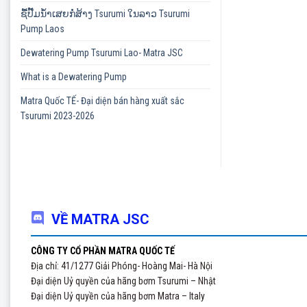
ຊື້ປັ໊ມນ້ຳເສຍກໍ່ສ້າງ Tsurumi ໃນລາວ Tsurumi
Pump Laos
Dewatering Pump Tsurumi Lao- Matra JSC
What is a Dewatering Pump
Matra Quốc TẾ- Đại diện bán hàng xuất sắc
Tsurumi 2023-2026
VỀ MATRA JSC
CÔNG TY CỔ PHẦN MATRA QUỐC TẾ
Địa chỉ: 41/1277 Giải Phóng- Hoàng Mai- Hà Nội
Đại diện Uỷ quyền của hãng bơm Tsurumi – Nhật
Đại diện Uỷ quyền của hãng bơm Matra – Italy