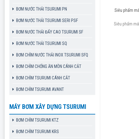
BƠM NƯỚC THẢI TSURUMI PN
Siêu phẩm máy
BƠM NƯỚC THẢI TSURUMI SERI PSF
Siêu phẩm máy
BƠM NƯỚC THẢI ĐẨY CAO TSURUMI SF
BƠM NƯỚC THẢI TSURUMI SQ
BƠM CHÌM NƯỚC THẢI INOX TSURUMI SFQ
BƠM CHÌM CHỐNG ĂN MÒN CÁNH CẮT
BƠM CHÌM TSURUMI CÁNH CẮT
BƠM CHÌM TSURUMI AVANT
MÁY BƠM XÂY DỰNG TSURUMI
BƠM CHÌM TSURUMI KTZ
BƠM CHÌM TSURUMI KRS