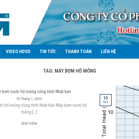
VIDEO HDSD
TIN TỨC
THANH TOÁN
LIÊN HỆ
TAG:
MÁY BƠM HỐ MÓNG
y bơm nước hố móng công trình Nhật bản
10
10 Tháng 1, 2023
Th1
c hố móng công trình Nhật bản Máy bơm nước hố
móng [...]
XEM THÊM