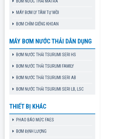
BƠM NƯỚC THẢI MATRA
MÁY BƠM LY TÂM TỰ MỒI
BƠM CHÌM GIẾNG KHOAN
MÁY BƠM NƯỚC THẢI DÂN DỤNG
BƠM NƯỚC THẢI TSURUMI SERI HS
BƠM NƯỚC THẢI TSURUMI FAMILY
BƠM NƯỚC THẢI TSURUMI SERI AB
BƠM NƯỚC THẢI TSURUMI SERI LB, LSC
THIẾT BỊ KHÁC
PHAO BÁO MỨC FAES
BƠM ĐỊNH LƯỢNG