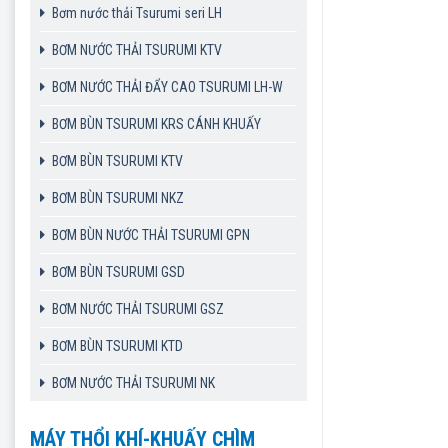
Bơm nước thải Tsurumi seri LH
BƠM NƯỚC THẢI TSURUMI KTV
BƠM NƯỚC THẢI ĐẨY CAO TSURUMI LH-W
BƠM BÙN TSURUMI KRS CÁNH KHUẤY
BƠM BÙN TSURUMI KTV
BƠM BÙN TSURUMI NKZ
BƠM BÙN NƯỚC THẢI TSURUMI GPN
BƠM BÙN TSURUMI GSD
BƠM NƯỚC THẢI TSURUMI GSZ
BƠM BÙN TSURUMI KTD
BƠM NƯỚC THẢI TSURUMI NK
MÁY THỔI KHÍ-KHUẤY CHÌM