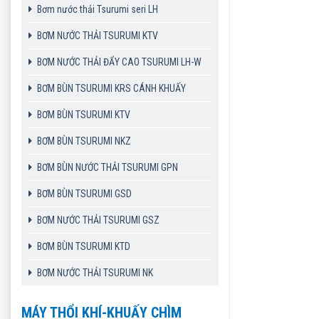
Bơm nước thải Tsurumi seri LH
BƠM NƯỚC THẢI TSURUMI KTV
BƠM NƯỚC THẢI ĐẨY CAO TSURUMI LH-W
BƠM BÙN TSURUMI KRS CÁNH KHUẤY
BƠM BÙN TSURUMI KTV
BƠM BÙN TSURUMI NKZ
BƠM BÙN NƯỚC THẢI TSURUMI GPN
BƠM BÙN TSURUMI GSD
BƠM NƯỚC THẢI TSURUMI GSZ
BƠM BÙN TSURUMI KTD
BƠM NƯỚC THẢI TSURUMI NK
MÁY THỔI KHÍ-KHUẤY CHÌM