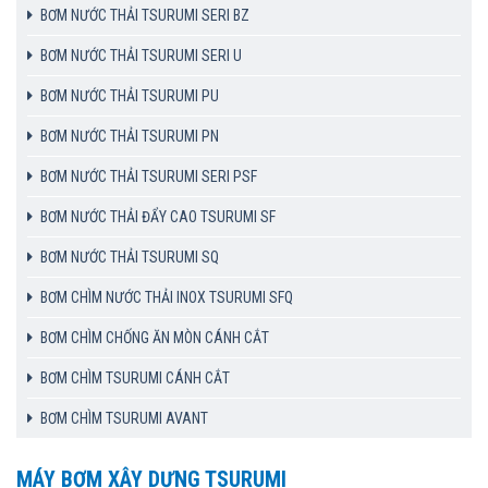
BƠM NƯỚC THẢI TSURUMI SERI BZ
BƠM NƯỚC THẢI TSURUMI SERI U
BƠM NƯỚC THẢI TSURUMI PU
BƠM NƯỚC THẢI TSURUMI PN
BƠM NƯỚC THẢI TSURUMI SERI PSF
BƠM NƯỚC THẢI ĐẨY CAO TSURUMI SF
BƠM NƯỚC THẢI TSURUMI SQ
BƠM CHÌM NƯỚC THẢI INOX TSURUMI SFQ
BƠM CHÌM CHỐNG ĂN MÒN CÁNH CẮT
BƠM CHÌM TSURUMI CÁNH CẮT
BƠM CHÌM TSURUMI AVANT
MÁY BƠM XÂY DỰNG TSURUMI