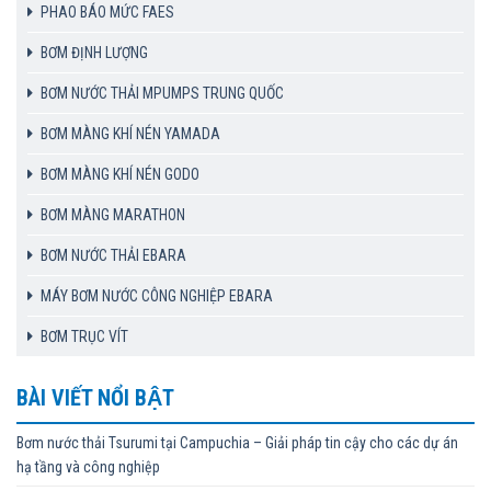
PHAO BÁO MỨC FAES
BƠM ĐỊNH LƯỢNG
BƠM NƯỚC THẢI MPUMPS TRUNG QUỐC
BƠM MÀNG KHÍ NÉN YAMADA
BƠM MÀNG KHÍ NÉN GODO
BƠM MÀNG MARATHON
BƠM NƯỚC THẢI EBARA
MÁY BƠM NƯỚC CÔNG NGHIỆP EBARA
BƠM TRỤC VÍT
BÀI VIẾT NỔI BẬT
Bơm nước thải Tsurumi tại Campuchia – Giải pháp tin cậy cho các dự án
hạ tầng và công nghiệp