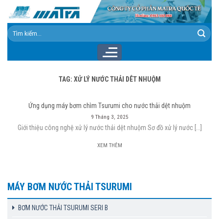
Skip
to
content
Tìm
kiếm:
TAG:
XỬ LÝ NƯỚC THẢI DÊT NHUỘM
Ứng dụng máy bơm chìm Tsurumi cho nước thải dệt nhuộm
9 Tháng 3, 2025
Giới thiệu công nghệ xử lý nước thải dệt nhuộm Sơ đồ xử lý nước [...]
XEM THÊM
MÁY BƠM NƯỚC THẢI TSURUMI
BƠM NƯỚC THẢI TSURUMI SERI B