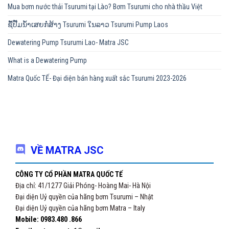
Mua bơm nước thải Tsurumi tại Lào? Bơm Tsurumi cho nhà thầu Việt
ຊື້ປັ໊ມນ້ຳເສຍກໍ່ສ້າງ Tsurumi ໃນລາວ Tsurumi Pump Laos
Dewatering Pump Tsurumi Lao- Matra JSC
What is a Dewatering Pump
Matra Quốc TẾ- Đại diện bán hàng xuất sắc Tsurumi 2023-2026
VỀ MATRA JSC
CÔNG TY CỔ PHẦN MATRA QUỐC TẾ
Địa chỉ: 41/1277 Giải Phóng- Hoàng Mai- Hà Nội
Đại diện Uỷ quyền của hãng bơm Tsurumi – Nhật
Đại diện Uỷ quyền của hãng bơm Matra – Italy
Mobile: 0983.480 .866