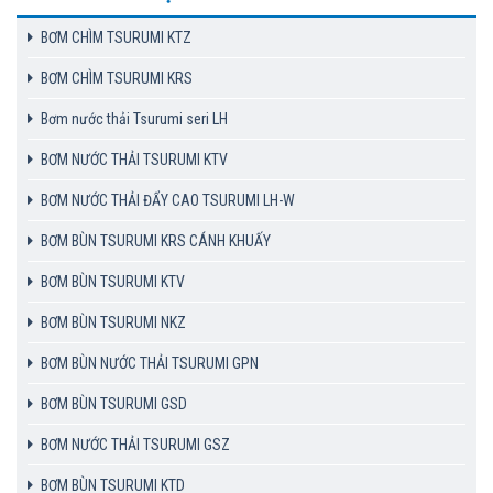
BƠM CHÌM TSURUMI KTZ
BƠM CHÌM TSURUMI KRS
Bơm nước thải Tsurumi seri LH
BƠM NƯỚC THẢI TSURUMI KTV
BƠM NƯỚC THẢI ĐẨY CAO TSURUMI LH-W
BƠM BÙN TSURUMI KRS CÁNH KHUẤY
BƠM BÙN TSURUMI KTV
BƠM BÙN TSURUMI NKZ
BƠM BÙN NƯỚC THẢI TSURUMI GPN
BƠM BÙN TSURUMI GSD
BƠM NƯỚC THẢI TSURUMI GSZ
BƠM BÙN TSURUMI KTD