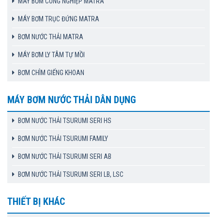
MÁY BƠM CÔNG NGHIỆP MATRA
MÁY BƠM TRỤC ĐỨNG MATRA
BƠM NƯỚC THẢI MATRA
MÁY BƠM LY TÂM TỰ MỒI
BƠM CHÌM GIẾNG KHOAN
MÁY BƠM NƯỚC THẢI DÂN DỤNG
BƠM NƯỚC THẢI TSURUMI SERI HS
BƠM NƯỚC THẢI TSURUMI FAMILY
BƠM NƯỚC THẢI TSURUMI SERI AB
BƠM NƯỚC THẢI TSURUMI SERI LB, LSC
THIẾT BỊ KHÁC