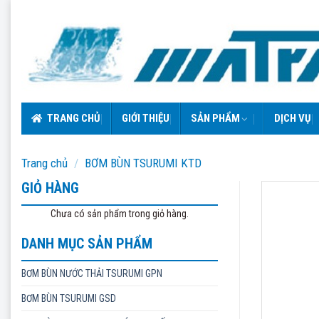
Skip
to
content
TRANG CHỦ
GIỚI THIỆU
SẢN PHẨM
DỊCH VỤ
Trang chủ
/
BƠM BÙN TSURUMI KTD
GIỎ HÀNG
Chưa có sản phẩm trong giỏ hàng.
DANH MỤC SẢN PHẨM
BƠM BÙN NƯỚC THẢI TSURUMI GPN
BƠM BÙN TSURUMI GSD