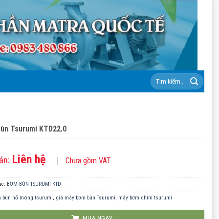
Tìm
kiếm:
ùn Tsurumi KTD22.0
Liên hệ
án:
Chưa gồm VAT
ục:
BƠM BÙN TSURUMI KTD
 bùn hố móng tsurumi
,
giá máy bơm bùn Tsurumi
,
máy bơm chìm tsurumi
MUA NGAY