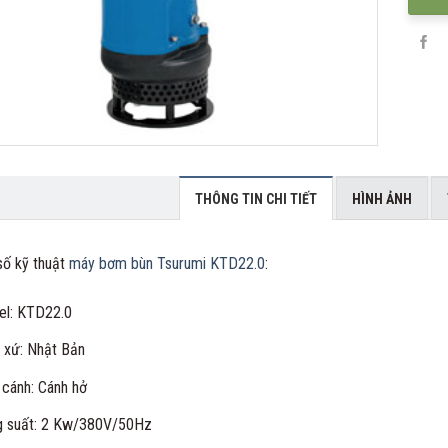
THÔNG TIN CHI TIẾT
HÌNH ẢNH
ố kỹ thuật
máy bơm bùn Tsurumi KTD22.0
:
l: KTD22.0
 xứ: Nhật Bản
 cánh: Cánh hở
 suất: 2 Kw/380V/50Hz