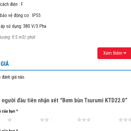
cách điện : F
bảo vệ động cơ : IP55
 áp sử dụng: 380 V/3 Pha
lượng: 0.5 m3/ phút
 thước họng xả: 50 mm
Xem thêm
òng
bơm bùn
, bơm hố móng khác ngoài dòng bơm nước thải tsurumi 
GIÁ
 bùn hố móng KRS2-100, KRS2-150, KRS822, KRS1022…
 đánh giá nào.
 hố móng KTZ411, KTZ611, KTZ47.5, KTZ45.5
nước thải cắt rác 100C42.2, 100C43.7…..
à người đầu tiên nhận xét “Bơm bùn Tsurumi KTD22.0”
 tại chúng tôi còn cung cấp thêm Máy bơm nước công nghiệp SAER, 
á của bạn
*
 bơm Tsurumi
 sao
2 trên 5 sao
3 trên 5 sao
4 trên 5 sao
nước dân dụng gia đình