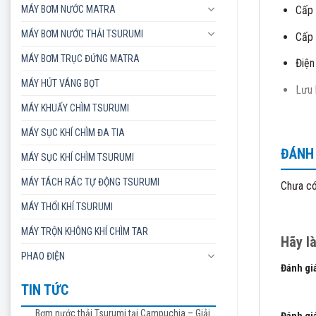
MÁY BƠM NƯỚC MATRA
Cấp 
MÁY BƠM NƯỚC THẢI TSURUMI
Cấp 
MÁY BƠM TRỤC ĐỨNG MATRA
Điện
MÁY HÚT VÁNG BỌT
Lưu 
MÁY KHUẤY CHÌM TSURUMI
Kích
MÁY SỤC KHÍ CHÌM ĐA TIA
Các d
ĐÁNH 
MÁY SỤC KHÍ CHÌM TSURUMI
Bơm
MÁY TÁCH RÁC TỰ ĐỘNG TSURUMI
Chưa có
Bơm
MÁY THỔI KHÍ TSURUMI
Bơm 
MÁY TRỘN KHÔNG KHÍ CHÌM TAR
Hãy l
Hiện
PHAO ĐIỆN
Đánh gi
Máy
TIN TỨC
1 trên 5
Bơm 
Bơm nước thải Tsurumi tại Campuchia – Giải