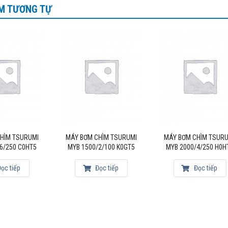
M TƯƠNG TỰ
HÌM TSURUMI
MÁY BƠM CHÌM TSURUMI
MÁY BƠM CHÌM TSUR
6/250 C0HT5
MYB 1500/2/100 K0GT5
MYB 2000/4/250 H0H
ọc tiếp
Đọc tiếp
Đọc tiếp