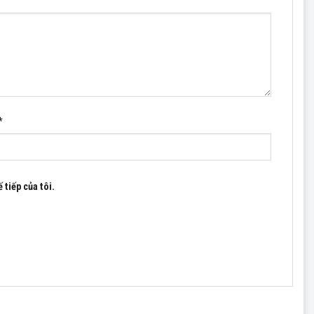
hiện nay trên thị trường Việt Nam. Chúng tôi chuyên nhập
*
và mua hàng ngay hôm nay.
 tiếp của tôi.
ệt Nam