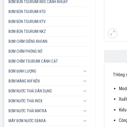
BƠM BÙN TSURUMI KRS CÁNH KHUẤY
BƠM BÙN TSURUMI KTD
BƠM BÙN TSURUMI KTV
BƠM BÙN TSURUMI NKZ
BƠM CHÌM GIẾNG KHOAN
BƠM CHÌM PHÒNG NỔ
BƠM CHÌM TSURUMI CÁNH CẮT
BƠM ĐỊNH LƯỢNG
THông s
BƠM MÀNG KHÍ NÉN
Mode
BƠM NƯỚC THẢI DÂN DỤNG
Xuất
BƠM NƯỚC THẢI INOX
Kiểu
BƠM NƯỚC THẢI MATRA
Công
MÁY BƠM NƯỚC EBARA