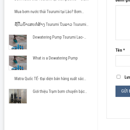
Đánh gi
pháp tin cậy cho các dự án hạ tầng và công
Bơm 
nghiệp
Mua bơm nước thải Tsurumi tại Lào? Bơm
Máy 
Tsurumi cho nhà thầu Việt
ຊື້ປັ໊ມນ້ຳເສຍກໍ່ສ້າງ Tsurumi ໃນລາວ Tsurumi
ITAL
Pump Laos
khẩu
Dewatering Pump Tsurumi Lao-
Matra JSC
Cảm ơn 
Tên
*
What is a Dewatering Pump
Quý khá
Lưu
Công ty
Matra Quốc TẾ- Đại diện bán hàng xuất sắc
Tsurumi 2023-2026
Giới thiệu Trạm bơm chuyển bậc
cho khu công nghiệp, khu đô thị