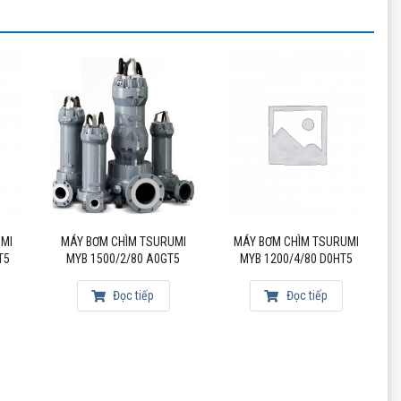
UMI
MÁY BƠM CHÌM TSURUMI
MÁY BƠM CHÌM TSURUMI
T5
MYB 1500/2/80 A0GT5
MYB 1200/4/80 D0HT5
Đọc tiếp
Đọc tiếp