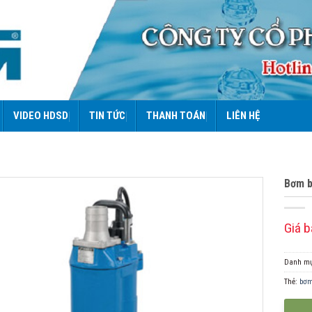
VIDEO HDSD
TIN TỨC
THANH TOÁN
LIÊN HỆ
Bơm b
Giá b
Danh m
Thẻ:
bơm