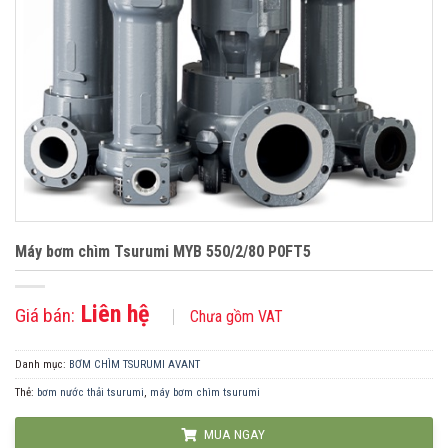
Máy bơm chìm Tsurumi MYB 550/2/80 P0FT5
Liên hệ
Giá bán:
Chưa gồm VAT
Danh mục:
BƠM CHÌM TSURUMI AVANT
Thẻ:
bơm nước thải tsurumi
,
máy bơm chìm tsurumi
MUA NGAY