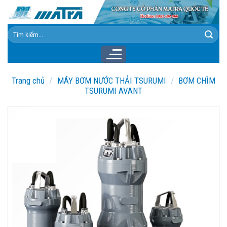
Skip
to
content
Tìm
kiếm:
Trang chủ
/
MÁY BƠM NƯỚC THẢI TSURUMI
/
BƠM CHÌM
TSURUMI AVANT