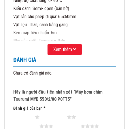
Nhiệt độ chất lỏng: 0- 40°C
Kiểu cánh: Semi- open (bán hở)
Vật rắn cho phép đi qua: 65x60mm
Vật liệu: Thân, cánh bằng gang
Kèm cáp tiêu chuẩn: 6m
Nhà sản xuất: Tsurumi – Italy
(Không bao gồm Bend kết nối DN80 như hình minh họa).
Xem thêm
CÔNG TY CỔ PHẦN MATRA QUỐC TẾ
ĐÁNH GIÁ
Địa chỉ: 41/1277 Giải Phóng- Hoàng Mai- HN
Đại diện Uỷ quyền của hãng bơm Tsurumi – Nhật
Chưa có đánh giá nào.
Đại diện Uỷ quyền của hãng bơm Matra – Italy
Mobile: 0983.480 .866
Hãy là người đầu tiên nhận xét “Máy bơm chìm
Email:matraquocte1@gmail.com
Tsurumi MYB 550/2/80 P0FT5”
Đánh giá của bạn
*
1 trên 5 sao
2 trên 5 sao
3 trên 5 sao
4 trên 5 sao