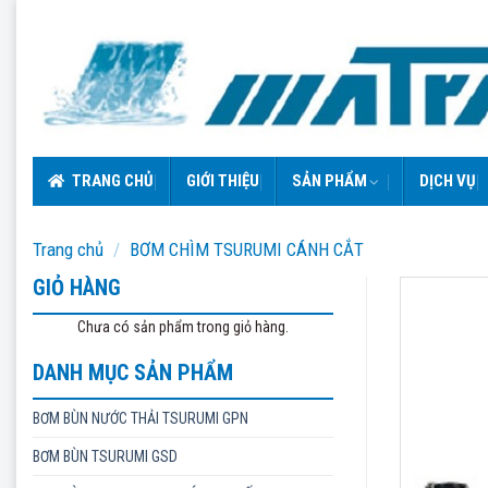
Skip
to
content
TRANG CHỦ
GIỚI THIỆU
SẢN PHẨM
DỊCH VỤ
Trang chủ
/
BƠM CHÌM TSURUMI CÁNH CẮT
GIỎ HÀNG
Chưa có sản phẩm trong giỏ hàng.
DANH MỤC SẢN PHẨM
BƠM BÙN NƯỚC THẢI TSURUMI GPN
BƠM BÙN TSURUMI GSD