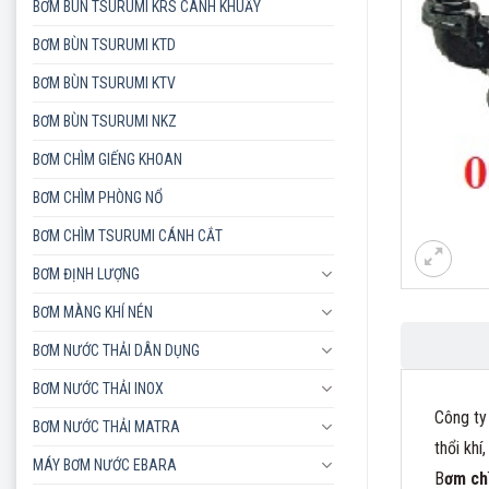
BƠM BÙN TSURUMI KRS CÁNH KHUẤY
BƠM BÙN TSURUMI KTD
BƠM BÙN TSURUMI KTV
BƠM BÙN TSURUMI NKZ
BƠM CHÌM GIẾNG KHOAN
BƠM CHÌM PHÒNG NỔ
BƠM CHÌM TSURUMI CÁNH CẮT
BƠM ĐỊNH LƯỢNG
BƠM MÀNG KHÍ NÉN
BƠM NƯỚC THẢI DÂN DỤNG
BƠM NƯỚC THẢI INOX
Công ty
BƠM NƯỚC THẢI MATRA
thổi kh
MÁY BƠM NƯỚC EBARA
B
ơm ch