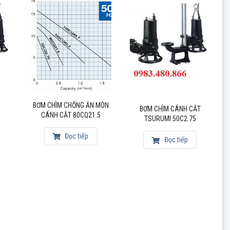
BƠM CHÌM CHỐNG ĂN MÒN
BƠM CHÌM CÁNH CẮT
CÁNH CẮT 80CQ21.5
TSURUMI 50C2.75
Đọc tiếp
Đọc tiếp
nâng cao tuổi thọ cho máy bơm.