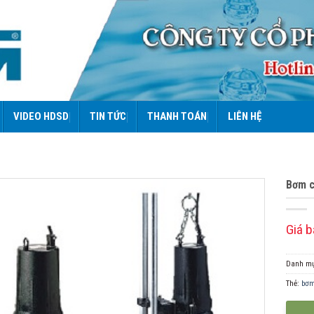
VIDEO HDSD
TIN TỨC
THANH TOÁN
LIÊN HỆ
Bơm c
Giá b
Danh m
Thẻ:
bơm