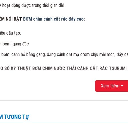
y hoạt động được trong thời gian dài.
ỂM NỔI BẬT
BƠM chìm cánh cắt rác đẩy cao
:
liệu cấu tạo:
 bơm: gang đúc
 bơm: cánh hở bằng gang, dạng cánh cắt mạ crom chịu mài mòn, đẩy c
G SỐ KỸ THUẬT BƠM CHÌM NƯỚC THẢI CÁNH CẮT RÁC TSURUMI 
Xem thêm
M TƯƠNG TỰ