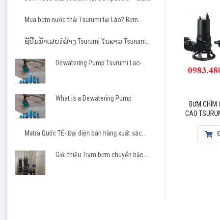
pháp tin cậy cho các dự án hạ tầng và công
nghiệp
Mua bơm nước thải Tsurumi tại Lào? Bơm
Tsurumi cho nhà thầu Việt
ຊື້ປັ໊ມນ້ຳເສຍກໍ່ສ້າງ Tsurumi ໃນລາວ Tsurumi
Pump Laos
Dewatering Pump Tsurumi Lao-
Matra JSC
Công
Qmax
What is a Dewatering Pump
BƠM CHÌM CẮT RÁC
BƠM CHÌM CHỐNG ĂN MÒN
BƠM CHÌM 
TSURUMI 80C22.2-CR
CÁNH CẮT 100CQ43.7
CAO TSURUM
Hma
Matra Quốc TẾ- Đại diện bán hàng xuất sắc
Đọc tiếp
Đọc tiếp
Đ
Họn
Tsurumi 2023-2026
Nhiệ
Giới thiệu Trạm bơm chuyển bậc
cho khu công nghiệp, khu đô thị
Vật 
Có b
Máy bơ