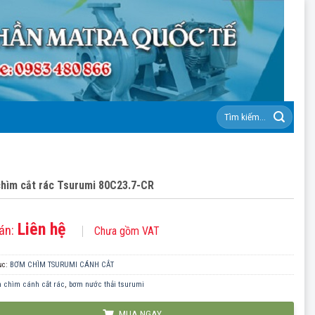
Tìm
kiếm:
hìm cắt rác Tsurumi 80C23.7-CR
Liên hệ
án:
Chưa gồm VAT
ục:
BƠM CHÌM TSURUMI CÁNH CẮT
 chìm cánh cắt rác
,
bơm nước thải tsurumi
MUA NGAY