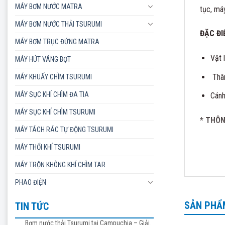
MÁY BƠM NƯỚC MATRA
tục, má
MÁY BƠM NƯỚC THẢI TSURUMI
ĐẶC ĐI
MÁY BƠM TRỤC ĐỨNG MATRA
Vật 
MÁY HÚT VÁNG BỌT
Thân
MÁY KHUẤY CHÌM TSURUMI
MÁY SỤC KHÍ CHÌM ĐA TIA
Cánh
MÁY SỤC KHÍ CHÌM TSURUMI
* THÔN
MÁY TÁCH RÁC TỰ ĐỘNG TSURUMI
MÁY THỔI KHÍ TSURUMI
MÁY TRỘN KHÔNG KHÍ CHÌM TAR
PHAO ĐIỆN
SẢN PHẨ
TIN TỨC
Bơm nước thải Tsurumi tại Campuchia – Giải