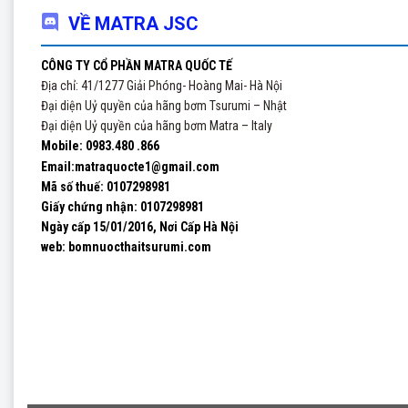
– Thi c
VỀ MATRA JSC
– Khai 
– Bơm t
CÔNG TY CỔ PHẦN MATRA QUỐC TẾ
Địa chỉ: 41/1277 Giải Phóng- Hoàng Mai- Hà Nội
Ngoài r
Đại diện Uỷ quyền của hãng bơm Tsurumi – Nhật
– Máy t
Đại diện Uỷ quyền của hãng bơm Matra – Italy
– Máy s
Mobile: 0983.480 .866
Email:matraquocte1@gmail.com
Quý khá
Mã số thuế: 0107298981
Giấy chứng nhận:
0107298981
Mr Huy
Ngày cấp 15/01/2016, Nơi Cấp Hà Nội
Công ty
web: bomnuocthaitsurumi.com
Websit
Địa chi