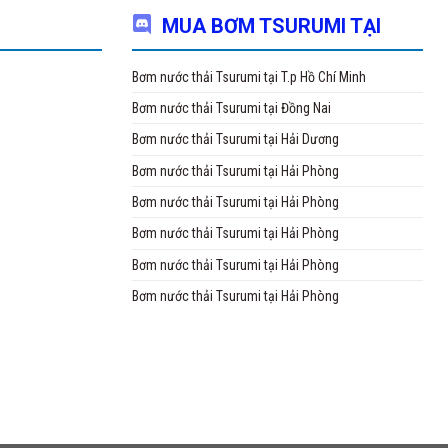
ông cầu hầm bơm thoát nước thải,
máy bơm hút bùn
, bơm thổi đáy.
MUA BƠM TSURUMI TẠI
thác khoáng sản, hầm lò
hi công cầu đường, bơm cho công trình thủy điện
Bơm nước thải Tsurumi tại T.p Hồ Chí Minh
a chúng tôi còn cung cấp các sản phẩm:
Bơm nước thải Tsurumi tại Đồng Nai
hổi khí Tsurumi Nhật
Bơm nước thải Tsurumi tại Hải Dương
ục khí chìm Tsurumi,
Bơm nước thải Tsurumi tại Hải Phòng
Bơm nước thải Tsurumi tại Hải Phòng
ch vui lòng liên hệ để được tư vấn miễn phí:
 0983.480.866
Bơm nước thải Tsurumi tại Hải Phòng
 CP Matra quốc tế
Bơm nước thải Tsurumi tại Hải Phòng
e:bomnuocthaitsurumi.com
Bơm nước thải Tsurumi tại Hải Phòng
̉: Số 41/1277 đường Giải Phóng, P. Thịnh Liệt, Q. Hoàng Mai, TP. Hà Nội