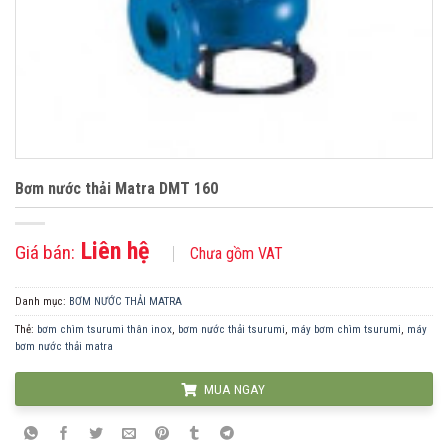
Bơm nước thải Matra DMT 160
Liên hệ
Giá bán:
Chưa gồm VAT
Danh mục:
BƠM NƯỚC THẢI MATRA
Thẻ:
bơm chìm tsurumi thân inox
,
bơm nước thải tsurumi
,
máy bơm chìm tsurumi
,
máy
bơm nước thải matra
MUA NGAY