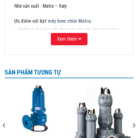
Nhà sản xuất : Matra – Italy
Ưu điểm nổi bật
máy bơm chìm Matra
:
– Thiết kế nhỏ gọn, dễ dàng vận chuyển, làm mát bằng
nước giúp bơm hoạt động ổn định và bền bỉ.
Xem thêm
– Giá thành rẻ, hàng có sẵn, phục vụ được với nhu cầu
lớn.
– Lắp đặt nhanh chóng và tiện lợi
SẢN PHẨM TƯƠNG TỰ
Ứng dụng:
Máy bơm chìm nước thải MAtra được thiết kế chuyên
dụng để hút nước thải,
rất hiệu quả trong việc hút bể phốt, hút nước thải trong
các bể chứa công nghiệp,
hút chất thải trong các công trình lẫn cặn bẩn,
Bơm thoát nước tầng hầm, bơm bể lắng,
bơm hố thu, bơm chìm chống ngập úng trong các tòa