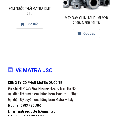
nhà, công trình giao thông,
BƠM NƯỚC THẢI MATRA DMT
hầm mỏ, bơm bùn hố móng công trinh, bơm bùn đặc
310
Bơm nước thải chuồng trại chăn nuôi gia súc trong các
MÁY BƠM CHÌM TSURUMI MYB
2000/4/200 B0HT5
Đọc tiếp
công trình xử lý nước thải.
Đọc tiếp
Ngoài ra chúng tôi còn có các sản phẩm
máy bơm chìm
nước thải Tsurumi
, máy bơm nước Matra, Bơm cấp
nước Caprari…
Quý khách vui lòng liên hệ để được tư vấn miễn phí:
VỀ MATRA JSC
Mr Huy 0983.480.866
Công ty cổ phần matra quốc tế
CÔNG TY CỔ PHẦN MATRA QUỐC TẾ
238 Nguyễn Xiển – Thanh Xuân – Hà Nội.
Địa chỉ: 41/1277 Giải Phóng- Hoàng Mai- Hà Nội
Email: matraquocte1@gmail.com
Đại diện Uỷ quyền của hãng bơm Tsurumi – Nhật
Đại diện Uỷ quyền của hãng bơm Matra – Italy
Mobile: 0983.480 .866
Email:matraquocte1@gmail.com