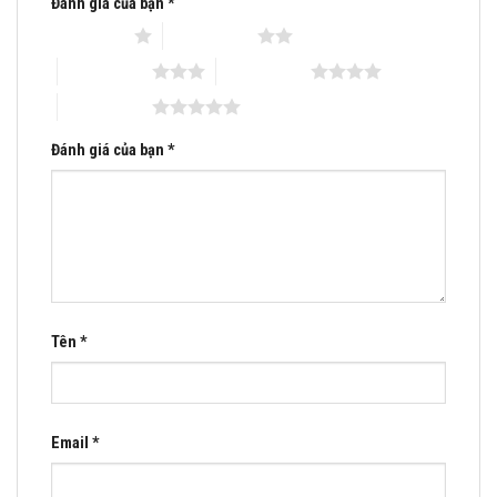
Đánh giá của bạn
*
Mobile: 0983.480 .866
1 trên 5 sao
2 trên 5 sao
Email:matraquocte1@gmail.com
3 trên 5 sao
4 trên 5 sao
5 trên 5 sao
Đánh giá của bạn
*
Tên
*
Email
*