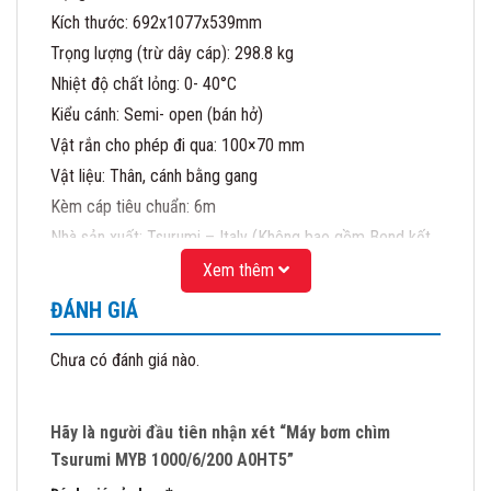
Kích thước: 692x1077x539mm
Trọng lượng (trừ dây cáp): 298.8 kg
Nhiệt độ chất lỏng: 0- 40°C
Kiểu cánh: Semi- open (bán hở)
Vật rắn cho phép đi qua: 100×70 mm
Vật liệu: Thân, cánh bằng gang
Kèm cáp tiêu chuẩn: 6m
Nhà sản xuất: Tsurumi – Italy (Không bao gồm Bend kết
nối DN200)
Xem thêm
Ngoài ra chúng tôi còn cung cấp các sản phẩm máy thổi
ĐÁNH GIÁ
khí chìm Tsurumi, máy khuấy chìm TSurumi, máy bơm
nước MAtra….
Chưa có đánh giá nào.
CÔNG TY CỔ PHẦN MATRA QUỐC TẾ
Địa chỉ: 41/1277 Giải Phóng- Hoàng Mai- HN
Hãy là người đầu tiên nhận xét “Máy bơm chìm
Đại diện Uỷ quyền của hãng bơm Tsurumi – Nhật
Tsurumi MYB 1000/6/200 A0HT5”
Đại diện Uỷ quyền của hãng bơm Matra – Italy