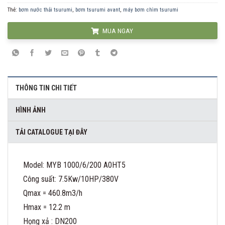
Thẻ:
bơm nước thải tsurumi
,
bơm tsurumi avant
,
máy bơm chìm tsurumi
MUA NGAY
THÔNG TIN CHI TIẾT
HÌNH ẢNH
TẢI CATALOGUE TẠI ĐÂY
Model: MYB 1000/6/200 A0HT5
Công suất: 7.5Kw/10HP/380V
Qmax = 460.8m3/h
Hmax = 12.2 m
Họng xả : DN200