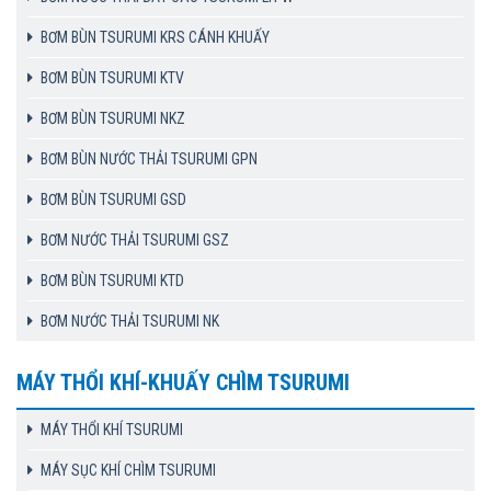
BƠM BÙN TSURUMI KRS CÁNH KHUẤY
BƠM BÙN TSURUMI KTV
BƠM BÙN TSURUMI NKZ
BƠM BÙN NƯỚC THẢI TSURUMI GPN
BƠM BÙN TSURUMI GSD
BƠM NƯỚC THẢI TSURUMI GSZ
BƠM BÙN TSURUMI KTD
BƠM NƯỚC THẢI TSURUMI NK
MÁY THỔI KHÍ-KHUẤY CHÌM TSURUMI
MÁY THỔI KHÍ TSURUMI
MÁY SỤC KHÍ CHÌM TSURUMI