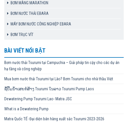
BƠM MÀNG MARATHON
BƠM NƯỚC THẢI EBARA
MÁY BƠM NƯỚC CÔNG NGHIỆP EBARA
BƠM TRỤC VÍT
BÀI VIẾT NỔI BẬT
Bơm nước thải Tsurumi tại Campuchia – Giải pháp tin cậy cho các dự án
hạ tầng và công nghiệp
Mua bơm nước thải Tsurumi tại Lào? Bơm Tsurumi cho nhà thầu Việt
ຊື້ປັ໊ມນ້ຳເສຍກໍ່ສ້າງ Tsurumi ໃນລາວ Tsurumi Pump Laos
Dewatering Pump Tsurumi Lao- Matra JSC
What is a Dewatering Pump
Matra Quốc TẾ- Đại diện bán hàng xuất sắc Tsurumi 2023-2026