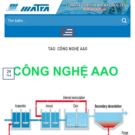
Skip
to
content
Tìm
kiếm:
TAG:
CÔNG NGHỆ AAO
29
Th4