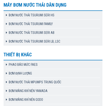
MÁY BƠM NƯỚC THẢI DÂN DỤNG
BƠM NƯỚC THẢI TSURUMI SERI HS
BƠM NƯỚC THẢI TSURUMI FAMILY
BƠM NƯỚC THẢI TSURUMI SERI AB
BƠM NƯỚC THẢI TSURUMI SERI LB, LSC
THIẾT BỊ KHÁC
PHAO BÁO MỨC FAES
BƠM ĐỊNH LƯỢNG
BƠM NƯỚC THẢI MPUMPS TRUNG QUỐC
BƠM MÀNG KHÍ NÉN YAMADA
BƠM MÀNG KHÍ NÉN GODO