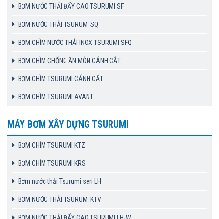
BƠM NƯỚC THẢI ĐẨY CAO TSURUMI SF
BƠM NƯỚC THẢI TSURUMI SQ
BƠM CHÌM NƯỚC THẢI INOX TSURUMI SFQ
BƠM CHÌM CHỐNG ĂN MÒN CÁNH CẮT
BƠM CHÌM TSURUMI CÁNH CẮT
BƠM CHÌM TSURUMI AVANT
MÁY BƠM XÂY DỰNG TSURUMI
BƠM CHÌM TSURUMI KTZ
BƠM CHÌM TSURUMI KRS
Bơm nước thải Tsurumi seri LH
BƠM NƯỚC THẢI TSURUMI KTV
BƠM NƯỚC THẢI ĐẨY CAO TSURUMI LH-W