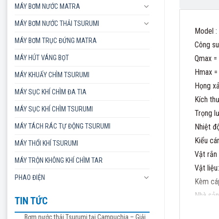
MÁY BƠM NƯỚC MATRA
MÁY BƠM NƯỚC THẢI TSURUMI
Model 
MÁY BƠM TRỤC ĐỨNG MATRA
Công s
MÁY HÚT VÁNG BỌT
Qmax =
Hmax =
MÁY KHUẤY CHÌM TSURUMI
Họng xả
MÁY SỤC KHÍ CHÌM ĐA TIA
Kích t
MÁY SỤC KHÍ CHÌM TSURUMI
Trọng l
MÁY TÁCH RÁC TỰ ĐỘNG TSURUMI
Nhiệt đ
Kiểu cá
MÁY THỔI KHÍ TSURUMI
Vật rắn
MÁY TRỘN KHÔNG KHÍ CHÌM TAR
Vật liệ
PHAO ĐIỆN
Kèm cáp
Nhà sản 
TIN TỨC
(Không 
Bơm nước thải Tsurumi tại Campuchia – Giải