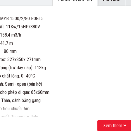
: MYB 1500/2/80 B0GT5
uất: 11Kw/15HP/380V
 158.4 m3/h
 41.7 m
 : 80 mm
hước: 327x850x 271mm
ượng (trừ dây cáp): 113kg
ộ chất lỏng: 0- 40°C
nh: Semi- open (bán hở)
 cho phép đi qua: 65x60mm
u: Thân, cánh bằng gang
 tiêu chuẩn: 6m
xuất: Tsurumi – Italy
bao gồm Bend kết nối DN80 như hình minh họa).
Xem thêm