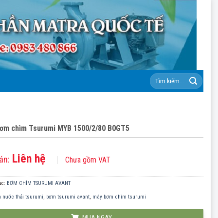
Tìm
kiếm:
ơm chìm Tsurumi MYB 1500/2/80 B0GT5
Liên hệ
án:
Chưa gồm VAT
ục:
BƠM CHÌM TSURUMI AVANT
 nước thải tsurumi
,
bơm tsurumi avant
,
máy bơm chìm tsurumi
MUA NGAY