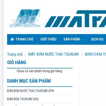
Skip
to
content
TRANG CHỦ
GIỚI THIỆU
SẢN PHẨM
DỊCH VỤ
Trang chủ
/
MÁY BƠM NƯỚC THẢI TSURUMI
/
BƠM CHÌM T
GIỎ HÀNG
Chưa có sản phẩm trong giỏ hàng.
DANH MỤC SẢN PHẨM
BƠM BÙN NƯỚC THẢI TSURUMI GPN
BƠM BÙN TSURUMI GSD