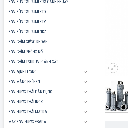
BƠM BÙN TSURUMI KRS CÁNH KHUẤY
BƠM BÙN TSURUMI KTD
BƠM BÙN TSURUMI KTV
BƠM BÙN TSURUMI NKZ
BƠM CHÌM GIẾNG KHOAN
BƠM CHÌM PHÒNG NỔ
BƠM CHÌM TSURUMI CÁNH CẮT
BƠM ĐỊNH LƯỢNG
BƠM MÀNG KHÍ NÉN
BƠM NƯỚC THẢI DÂN DỤNG
BƠM NƯỚC THẢI INOX
BƠM NƯỚC THẢI MATRA
MÁY BƠM NƯỚC EBARA