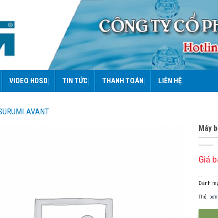
VIDEO HDSD
TIN TỨC
THANH TOÁN
LIÊN HỆ
SURUMI AVANT
Máy b
Giá b
Danh m
Thẻ:
bơm