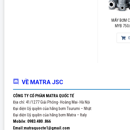
MÁY BƠM CHÌM TSURUMI
MYB 200/4/100 T0ET5
MÁY BƠM CHÌM TSURUMI
MÁY BƠM C
MYB 550/2/80 B0FT5
MYB 750/
Đọc tiếp
Đọc tiếp
Đ
VỀ MATRA JSC
CÔNG TY CỔ PHẦN MATRA QUỐC TẾ
Địa chỉ: 41/1277 Giải Phóng- Hoàng Mai- Hà Nội
Đại diện Uỷ quyền của hãng bơm Tsurumi – Nhật
Đại diện Uỷ quyền của hãng bơm Matra – Italy
Mobile: 0983.480 .866
Email:matraquocte1@gmail.com