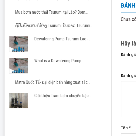
ĐÁNH 
pháp tin cậy cho các dự án hạ tầng và công
nghiệp
Mua bơm nước thải Tsurumi tại Lào? Bơm
Ngoài r
Tsurumi cho nhà thầu Việt
Chưa có
CÔNG T
ຊື້ປັ໊ມນ້ຳເສຍກໍ່ສ້າງ Tsurumi ໃນລາວ Tsurumi
Pump Laos
Địa chỉ
Dewatering Pump Tsurumi Lao-
Đại diệ
Hãy l
Matra JSC
Đại diệ
Đánh gi
Mobile:
What is a Dewatering Pump
1 trên 5
Email:m
Đánh gi
Matra Quốc TẾ- Đại diện bán hàng xuất sắc
Tsurumi 2023-2026
Giới thiệu Trạm bơm chuyển bậc
cho khu công nghiệp, khu đô thị
Tên
*