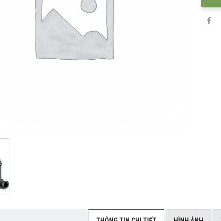
THÔNG TIN CHI TIẾT
HÌNH ẢNH