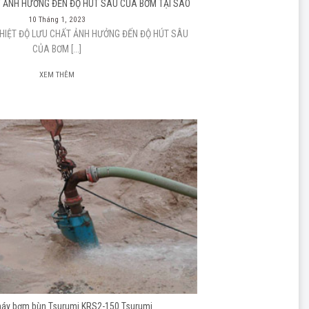
T ẢNH HƯỞNG ĐẾN ĐỘ HÚT SÂU CỦA BƠM TẠI SAO
10 Tháng 1, 2023
HIỆT ĐỘ LƯU CHẤT ẢNH HƯỞNG ĐẾN ĐỘ HÚT SÂU
CỦA BƠM [...]
XEM THÊM
máy bơm bùn Tsurumi KRS2-150 Tsurumi