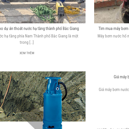
o dự án thoát nước hạ tầng thành phố Bắc Giang
Tìm mua máy bơm n
ớc hạ tầng phía Nam Thành phố Bắc Giang là một
Máy bơm nước hố m
trong [...]
XEM THÊM
Giá máy 
Giá máy bơm nước