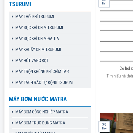
TSURUMI
Th1
MÁY THỔI KHÍ TSURUMI
MÁY SỤC KHÍ CHÌM TSURUMI
MÁY SỤC KHÍ CHÌM ĐA TIA
MÁY KHUẤY CHÌM TSURUMI
MÁY HÚT VÁNG BỌT
Cơ hội 
MÁY TRỘN KHÔNG KHÍ CHÌM TAR
Tìm hiểu hệ thố
MÁY TÁCH RÁC TỰ ĐỘNG TSURUMI
MÁY BƠM NƯỚC MATRA
MÁY BƠM CÔNG NGHIỆP MATRA
MÁY BƠM TRỤC ĐỨNG MATRA
29
Th4