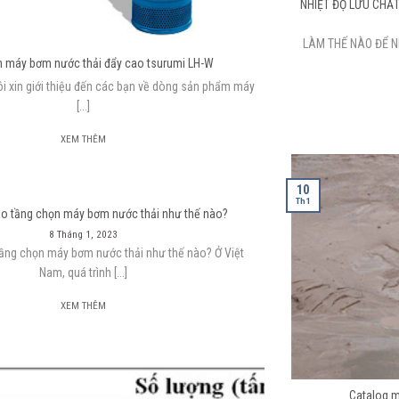
NHIỆT ĐỘ LƯU CHẤ
LÀM THẾ NÀO ĐỂ N
 máy bơm nước thải đẩy cao tsurumi LH-W
i xin giới thiệu đến các bạn về dòng sản phẩm máy
[...]
XEM THÊM
10
Th1
o tầng chọn máy bơm nước thải như thế nào?
8 Tháng 1, 2023
ầng chọn máy bơm nước thải như thế nào? Ở Việt
Nam, quá trình [...]
XEM THÊM
Catalog 