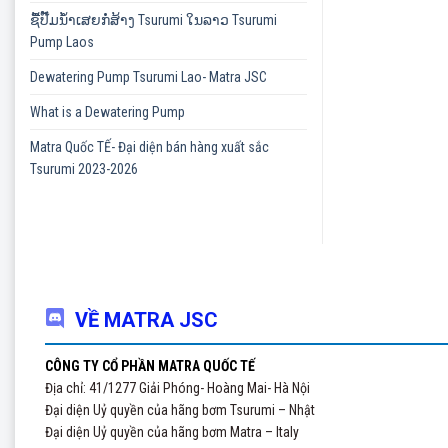
ຊື້ປັ໊ມນ້ຳເສຍກໍ່ສ້າງ Tsurumi ໃນລາວ Tsurumi
Pump Laos
Dewatering Pump Tsurumi Lao- Matra JSC
What is a Dewatering Pump
Matra Quốc TẾ- Đại diện bán hàng xuất sắc
Tsurumi 2023-2026
VỀ MATRA JSC
CÔNG TY CỔ PHẦN MATRA QUỐC TẾ
Địa chỉ: 41/1277 Giải Phóng- Hoàng Mai- Hà Nội
Đại diện Uỷ quyền của hãng bơm Tsurumi – Nhật
Đại diện Uỷ quyền của hãng bơm Matra – Italy