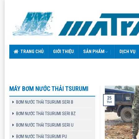
Skip
to
content
TRANG CHỦ
GIỚI THIỆU
SẢN PHẨM
DỊCH VỤ
MÁY BƠM NƯỚC THẢI TSURUMI
25
BƠM NƯỚC THẢI TSURUMI SERI B
Th4
BƠM NƯỚC THẢI TSURUMI SERI BZ
BƠM NƯỚC THẢI TSURUMI SERI U
BƠM NƯỚC THẢI TSURUMI PU