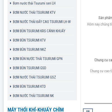
Bơm nước thải Tsurumi seri LH
BƠM NƯỚC THẢI TSURUMI KTV
Sản phẩm
BƠM NƯỚC THẢI ĐẨY CAO TSURUMI LH-W
Hôm nay chúng tô
BƠM BÙN TSURUMI KRS CÁNH KHUẤY
BƠM BÙN TSURUMI KTV
BƠM BÙN TSURUMI NKZ
BƠM BÙN NƯỚC THẢI TSURUMI GPN
Chung cư ca
BƠM BÙN TSURUMI GSD
Chung cư cao t
BƠM NƯỚC THẢI TSURUMI GSZ
BƠM BÙN TSURUMI KTD
BƠM NƯỚC THẢI TSURUMI NK
MÁY THỔI KHÍ-KHUẤY CHÌM
08