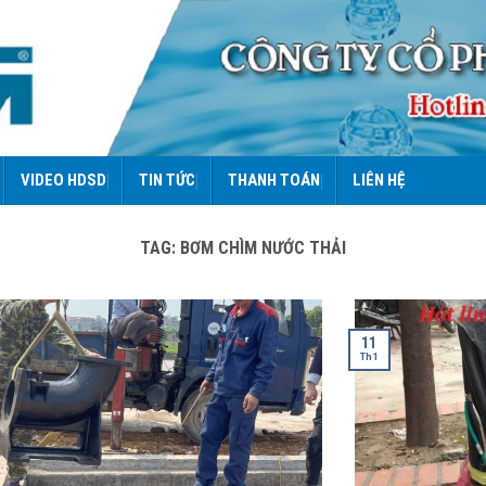
VIDEO HDSD
TIN TỨC
THANH TOÁN
LIÊN HỆ
TAG:
BƠM CHÌM NƯỚC THẢI
11
Th1