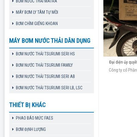
BƠM NƯỚC THẢI MATRA
MÁY BƠM LY TÂM TỰ MỒI
BƠM CHÌM GIẾNG KHOAN
MÁY BƠM NƯỚC THẢI DÂN DỤNG
BƠM NƯỚC THẢI TSURUMI SERI HS
Đại diện ủy quy
BƠM NƯỚC THẢI TSURUMI FAMILY
Công ty cổ Phần 
BƠM NƯỚC THẢI TSURUMI SERI AB
BƠM NƯỚC THẢI TSURUMI SERI LB, LSC
THIẾT BỊ KHÁC
PHAO BÁO MỨC FAES
BƠM ĐỊNH LƯỢNG